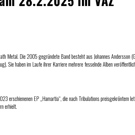
 am 28.2.2025 im VAZ
d Death Metal. Die 2005 gegründete Band besteht aus Johannes Andersson 
g). Sie haben im Laufe ihrer Karriere mehrere fesselnde Alben veröffentlich
2023 erschienenen EP „Hamartia“, die nach Tribulations preisgekröntem le
n erhielt.