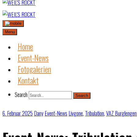
Skip
to
content
Menu
Home
Event-News
Fotogalerien
Kontakt
Search
Search
6. Februar 2025
Dany
Event-News
Livgone
,
Tribulation
,
VAZ Burglengen