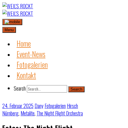
Skip
to
content
Menu
Home
Event-News
Fotogalerien
Kontakt
Search
Search
24. Februar 2025
Dany
Fotogalerien
Hirsch
Nürnberg
,
Metalite
,
The Night Flight Orchestra
Fotos: The Night Flight