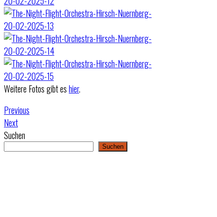
Weitere Fotos gibt es
hier
.
Previous
Next
Suchen
Suchen