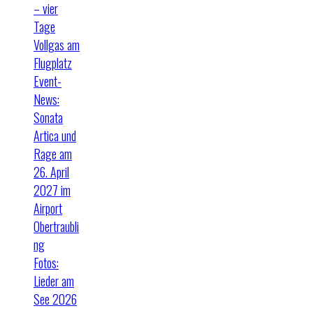
– vier
Tage
Vollgas am
Flugplatz
Event-
News:
Sonata
Artica und
Rage am
26. April
2027 im
Airport
Obertraubli
ng
Fotos:
Lieder am
See 2026