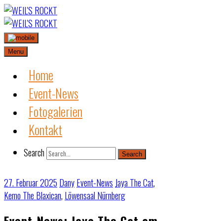
Skip
to
content
Menu
Home
Event-News
Fotogalerien
Kontakt
Search
Search
27. Februar 2025
Dany
Event-News
Jaya The Cat
,
Kemo The Blaxican
,
Löwensaal Nürnberg
Event-News: Jaya The Cat am