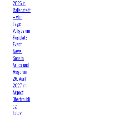
2026 in
Ballenstedt
– vier
Tage
Vollgas am
Flugplatz
Event-
News:
Sonata
Artica und
Rage am
26. April
2027 im
Airport
Obertraubli
ng
Fotos: