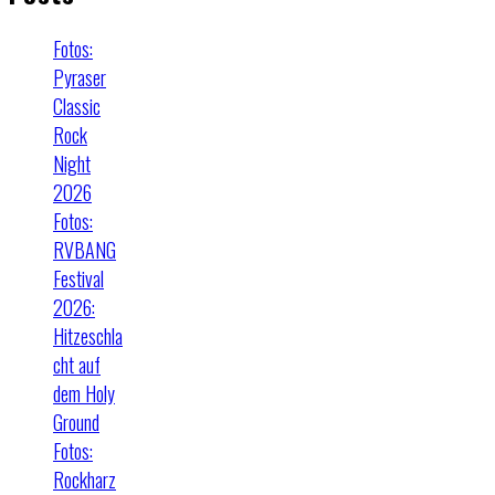
Fotos:
Pyraser
Classic
Rock
Night
2026
Fotos:
RVBANG
Festival
2026:
Hitzeschla
cht auf
dem Holy
Ground
Fotos:
Rockharz