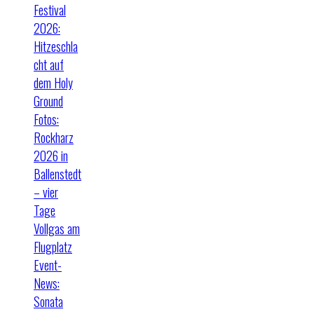
Festival
2026:
Hitzeschla
cht auf
dem Holy
Ground
Fotos:
Rockharz
2026 in
Ballenstedt
– vier
Tage
Vollgas am
Flugplatz
Event-
News:
Sonata