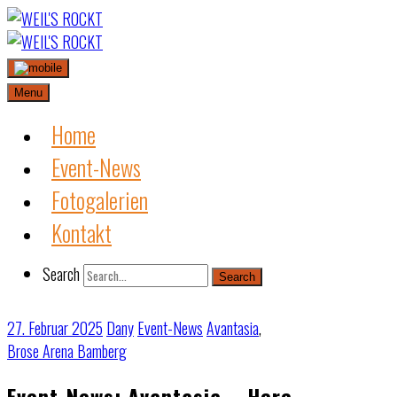
Skip
to
content
Menu
Home
Event-News
Fotogalerien
Kontakt
Search
Search
27. Februar 2025
Dany
Event-News
Avantasia
,
Brose Arena Bamberg
Event-News: Avantasia – Here