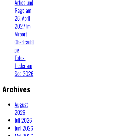
Artica und
Rage am
26. April
2027 im
Airport
Obertraubli
ng
Fotos:
Lieder am
See 2026
Archives
August
2026
Juli 2026
Juni 2026
Mai 2026