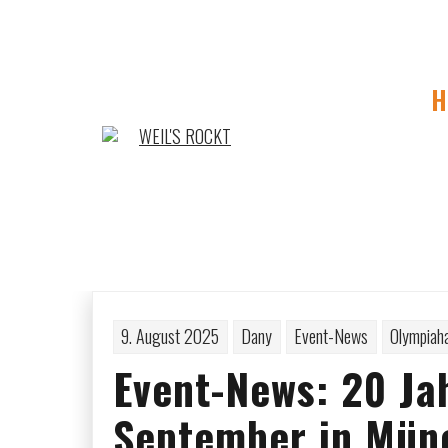
Skip
to
content
H
Sea
9. August 2025
Dany
Event-News
Olympiah
Event-News: 20 Ja
September in Mün