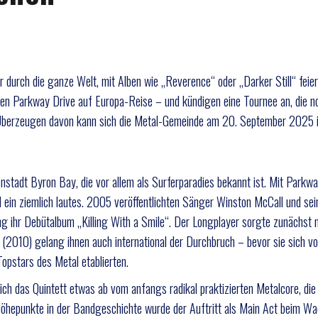
durch die ganze Welt, mit Alben wie „Reverence“ oder „Darker Still“ feie
hen Parkway Drive auf Europa-Reise – und kündigen eine Tournee an, die n
te. Überzeugen davon kann sich die Metal-Gemeinde am 20. September 2025 i
nstadt Byron Bay, die vor allem als Surferparadies bekannt ist. Mit Parkw
d ein ziemlich lautes. 2005 veröffentlichten Sänger Winston McCall und sei
Ling ihr Debütalbum „Killing With a Smile“. Der Longplayer sorgte zunächst n
 (2010) gelang ihnen auch international der Durchbruch – bevor sie sich v
opstars des Metal etablierten.
ich das Quintett etwas ab vom anfangs radikal praktizierten Metalcore, die
Höhepunkte in der Bandgeschichte wurde der Auftritt als Main Act beim W