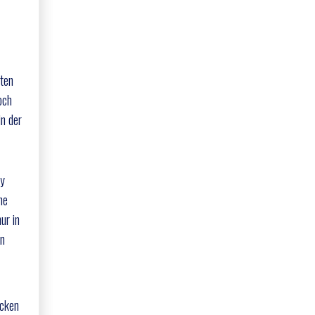
rten
och
n der
ay
ne
ur in
on
acken