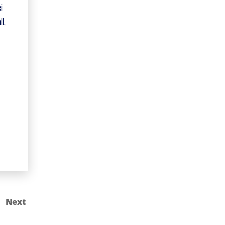
i
l,
Next