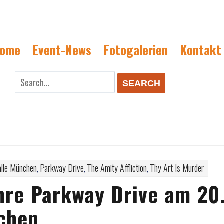
ome
Event-News
Fotogalerien
Kontakt
rch
SEARCH
alle München
Parkway Drive
The Amity Affliction
Thy Art Is Murder
,
,
,
hre Parkway Drive am 20
chen