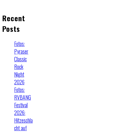
Recent
Posts
Fotos:
Pyraser
Classic
Rock
Night
2026
Fotos:
RVBANG
Festival
2026:
Hitzeschla
cht auf