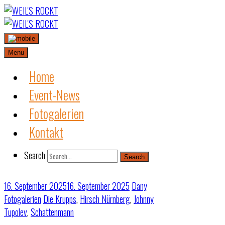
Skip
to
content
Menu
Home
Event-News
Fotogalerien
Kontakt
Search
Search
16. September 2025
16. September 2025
Dany
Fotogalerien
Die Krupps
,
Hirsch Nürnberg
,
Johnny
Tupolev
,
Schattenmann