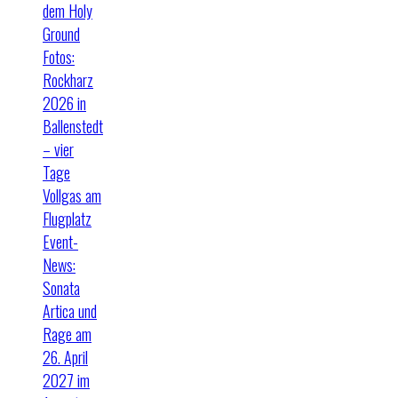
dem Holy
Ground
Fotos:
Rockharz
2026 in
Ballenstedt
– vier
Tage
Vollgas am
Flugplatz
Event-
News:
Sonata
Artica und
Rage am
26. April
2027 im