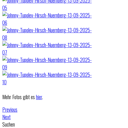
Mehr Fotos gibt es
hier
.
Previous
Next
Suchen