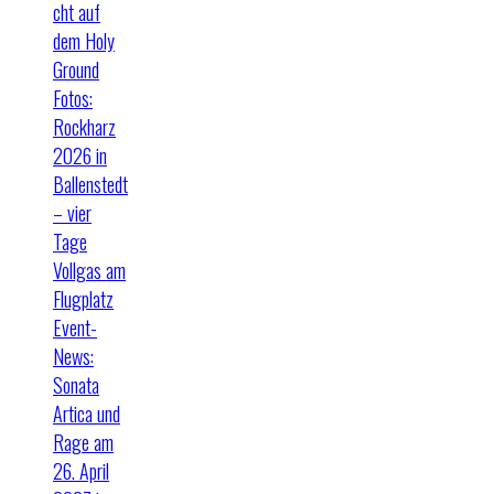
cht auf
dem Holy
Ground
Fotos:
Rockharz
2026 in
Ballenstedt
– vier
Tage
Vollgas am
Flugplatz
Event-
News:
Sonata
Artica und
Rage am
26. April