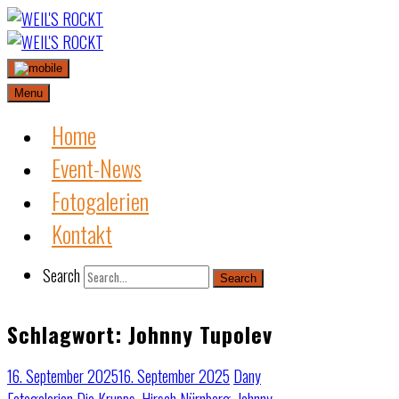
Skip
to
content
Menu
Home
Event-News
Fotogalerien
Kontakt
Search
Search
Schlagwort:
Johnny Tupolev
16. September 2025
16. September 2025
Dany