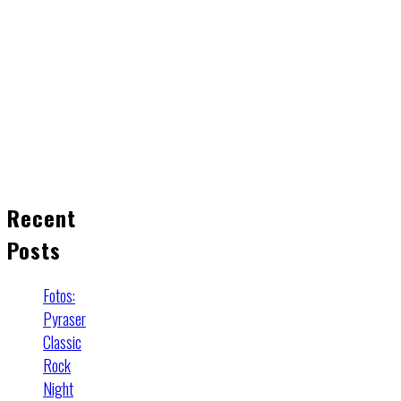
Recent
Posts
Fotos:
Pyraser
Classic
Rock
Night