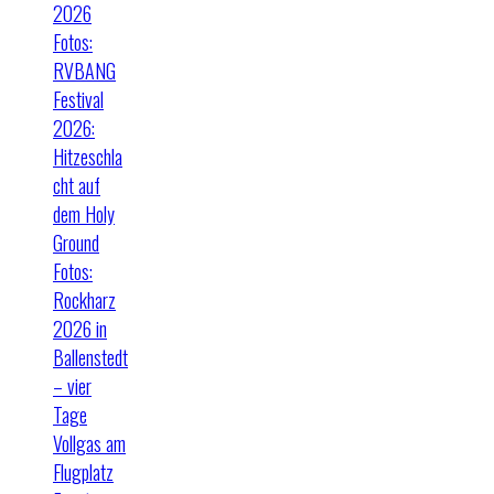
2026
Fotos:
RVBANG
Festival
2026:
Hitzeschla
cht auf
dem Holy
Ground
Fotos:
Rockharz
2026 in
Ballenstedt
– vier
Tage
Vollgas am
Flugplatz