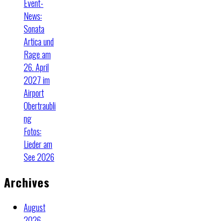
Event-
News:
Sonata
Artica und
Rage am
26. April
2027 im
Airport
Obertraubli
ng
Fotos:
Lieder am
See 2026
Archives
August
2026