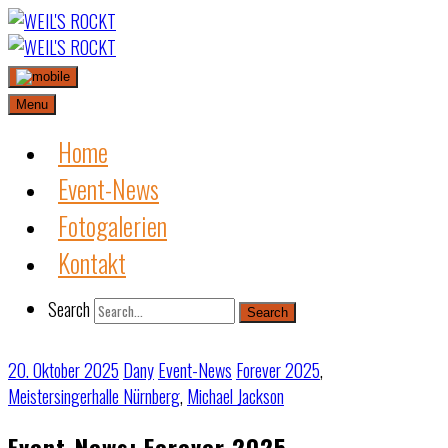
Skip
to
content
Menu
Home
Event-News
Fotogalerien
Kontakt
Search
Search
20. Oktober 2025
Dany
Event-News
Forever 2025
,
Meistersingerhalle Nürnberg
,
Michael Jackson
Event-News: Forever 2025 –