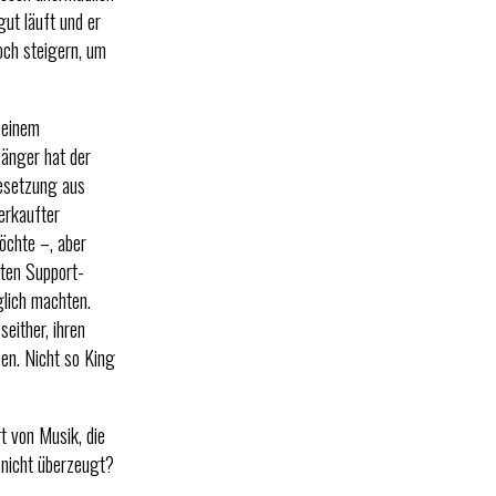
gut läuft und er
noch steigern, um
 einem
Sänger hat der
Besetzung aus
erkaufter
öchte –, aber
nten Support-
glich machten.
seither, ihren
sen. Nicht so King
t von Musik, die
 nicht überzeugt?