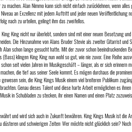
er zu machen. Alan Nimmo kann sich nicht einfach zurücklehnen, wenn alles 
te Niveau an Exzellenz mit jedem Auftritt und jeder neuen Veröffentlichung 
lg nach zu urteilen, gelingt ihm das zweifellos.
 King King nicht nur überlebt, sondern sind mit einer neuen Besetzung und
neiden. Die Hinzunahme von Alans Bruder Stevie als zweiter Gitarrist und 
ch Alan schon lange gesucht hatte. Mit der zuvor schon beeindruckenden 
 (Bass) klingen King King nun wohl so gut, wie nie zuvor. Eine Reihe ausv
 schon seit vielen Jahren im Musikgeschäft – länger, als er sich erinnern m
zu machen, die tief aus seiner Seele kommt. Es mögen durchaus die promine
e gewesen sein, die King Kings Musik einem viel breiteren Publikum zugän
n brachten. Genau dieses Talent und diese harte Arbeit ermöglichen es ihnen 
, Musik in Schubladen zu stecken, ihr einen Namen und einen Platz zuzuwei
währt und wird sich auch in Zukunft bewähren. King Kings Musik ist die Ar
lzu düsteren und schwierigen Zeiten: Wer möchte nicht glücklich sein? Noch