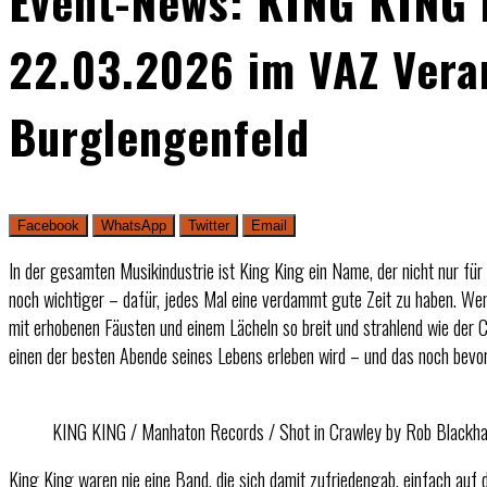
Event-News: KING KING 
22.03.2026 im VAZ Vera
Burglengenfeld
Facebook
WhatsApp
Twitter
Email
In der gesamten Musikindustrie ist King King ein Name, der nicht nur für
noch wichtiger – dafür, jedes Mal eine verdammt gute Zeit zu haben. We
mit erhobenen Fäusten und einem Lächeln so breit und strahlend wie der Cl
einen der besten Abende seines Lebens erleben wird – und das noch bevo
KING KING / Manhaton Records / Shot in Crawley by Rob Black
King King waren nie eine Band, die sich damit zufriedengab, einfach auf 