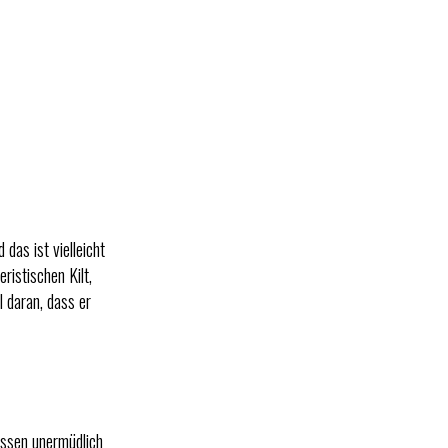
das ist vielleicht
istischen Kilt,
l daran, dass er
essen unermüdlich