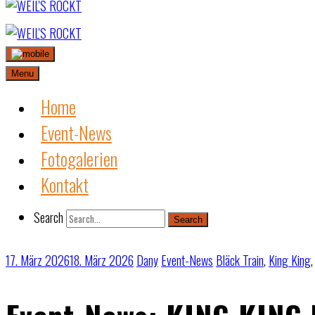
Skip
to
content
Menu
Home
Event-News
Fotogalerien
Kontakt
Search
Search
17. März 2026
18. März 2026
Dany
Event-News
Bläck Train
,
King King