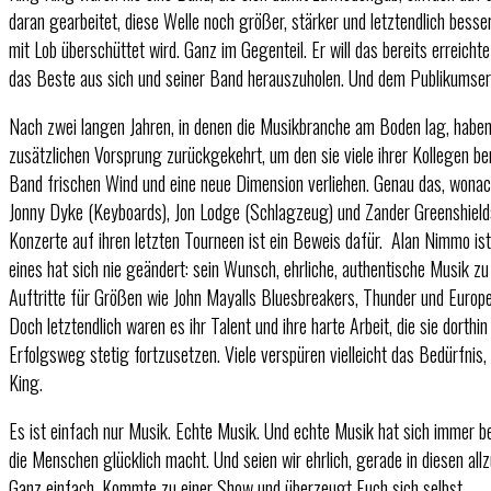
daran gearbeitet, diese Welle noch größer, stärker und letztendlich bess
mit Lob überschüttet wird. Ganz im Gegenteil. Er will das bereits erreich
das Beste aus sich und seiner Band herauszuholen. Und dem Publikumserfo
Nach zwei langen Jahren, in denen die Musikbranche am Boden lag, haben
zusätzlichen Vorsprung zurückgekehrt, um den sie viele ihrer Kollegen be
Band frischen Wind und eine neue Dimension verliehen. Genau das, wona
Jonny Dyke (Keyboards), Jon Lodge (Schlagzeug) und Zander Greenshields
Konzerte auf ihren letzten Tourneen ist ein Beweis dafür. Alan Nimmo ist
eines hat sich nie geändert: sein Wunsch, ehrliche, authentische Musik 
Auftritte für Größen wie John Mayalls Bluesbreakers, Thunder und Europ
Doch letztendlich waren es ihr Talent und ihre harte Arbeit, die sie dorthi
Erfolgsweg stetig fortzusetzen. Viele verspüren vielleicht das Bedürfnis
King.
Es ist einfach nur Musik. Echte Musik. Und echte Musik hat sich immer be
die Menschen glücklich macht. Und seien wir ehrlich, gerade in diesen al
Ganz einfach. Kommte zu einer Show und überzeugt Euch sich selbst.