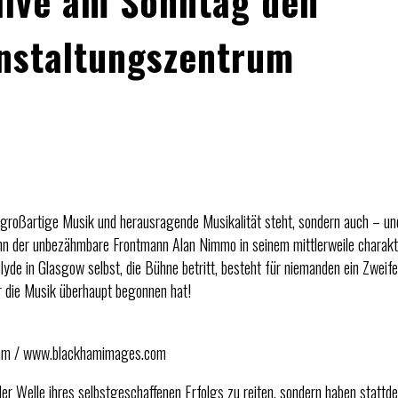
live am Sonntag den
nstaltungszentrum
 großartige Musik und herausragende Musikalität steht, sondern auch – und 
nn der unbezähmbare Frontmann Alan Nimmo in seinem mittlerweile charakter
yde in Glasgow selbst, die Bühne betritt, besteht für niemanden ein Zweife
r die Musik überhaupt begonnen hat!
ham / www.blackhamimages.com
der Welle ihres selbstgeschaffenen Erfolgs zu reiten, sondern haben stattd