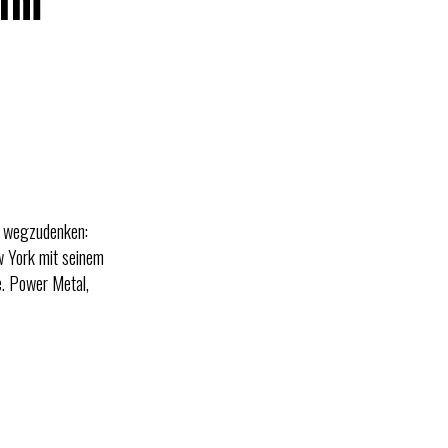
 im
en wegzudenken:
w York mit seinem
ne. Power Metal,