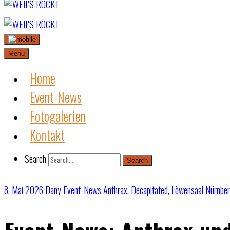
Skip
to
content
Menu
Home
Event-News
Fotogalerien
Kontakt
Search
Search
8. Mai 2026
Dany
Event-News
Anthrax
,
Decapitated
,
Löwensaal Nürnbe