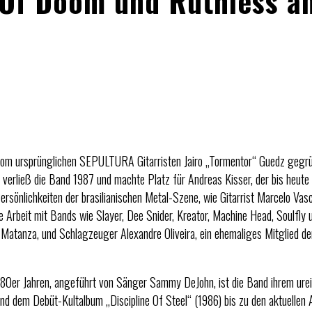
 Of Doom und Ruthless a
rsprünglichen SEPULTURA Gitarristen Jairo „Tormentor“ Guedz gegrün
o verließ die Band 1987 und machte Platz für Andreas Kisser, der bis heute 
lichkeiten der brasilianischen Metal-Szene, wie Gitarrist Marcelo Vasco
 ne Arbeit mit Bands wie Slayer, Dee Snider, Kreator, Machine Head, Soulfly 
n Matanza, und Schlagzeuger Alexandre Oliveira, ein ehemaliges Mitglied d
0er Jahren, angeführt von Sänger Sammy DeJohn, ist die Band ihrem ureig
nd dem Debüt-Kultalbum „Discipline Of Steel“ (1986) bis zu den aktuellen 