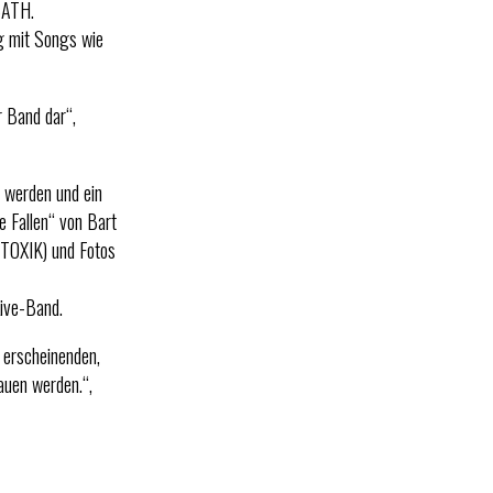
BATH.
g mit Songs wie
r Band dar“,
 werden und ein
 Fallen“ von Bart
 TOXIK) und Fotos
ive-Band.
 erscheinenden,
auen werden.“,