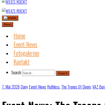
Skip
to
content
Menu
Home
Event-News
Fotogalerien
Kontakt
Search
Search
7. Mai 2026
Dany
Event-News
Ruthless
,
The Troops Of Doom
,
VAZ Bur