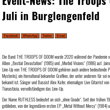
Event-News: The Troops
Juli in Burglengenfeld
Facebook
WhatsApp
Twitter
Email
Die Band THE TROOPS OF DOOM wurde 2020 während der Pandemie vom u
Alben „Bestial Devastation“ (1985) und „Morbid Visions“ (1986) auf. Jair
Line-Up von THE TROOPS OF DOOM gehören auch andere bedeutende Persön
Mysteriis), ein iternational bekannter Grafiker, der unter anderem für sei
bekannt ist. Sänger und Bassist Alex Kafer, ehemaliger Live Gitarrist vo
Tianastácia, vervollständigen das Line-Up.
Der Name RUTHLESS bedeutet an sich „ohne Gnade“. Seit den frühen 198
geblieben, von der legendären ersten EP „Metal Without Mercy“ (1984) u