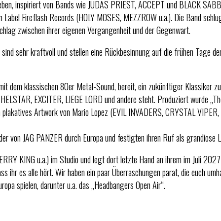
geblieben, inspiriert von Bands wie JUDAS PRIEST, ACCEPT und BLACK SAB
uen Label Fireflash Records (HOLY MOSES, MEZZROW u.a.). Die Band schlu
schlag zwischen ihrer eigenen Vergangenheit und der Gegenwart.
sind sehr kraftvoll und stellen eine Rückbesinnung auf die frühen Tage de
t dem klassischen 80er Metal-Sound, bereit, ein zukünftiger Klassiker zu
 HELSTAR, EXCITER, LIEGE LORD und andere steht. Produziert wurde „The
in plakatives Artwork von Mario Lopez (EVIL INVADERS, CRYSTAL VIPER,
der von JAG PANZER durch Europa und festigten ihren Ruf als grandiose L
RRY KING u.a.) im Studio und legt dort letzte Hand an ihrem im Juli 2027
 ihr es alle hört. Wir haben ein paar Überraschungen parat, die euch umh
ropa spielen, darunter u.a. das „Headbangers Open Air“.