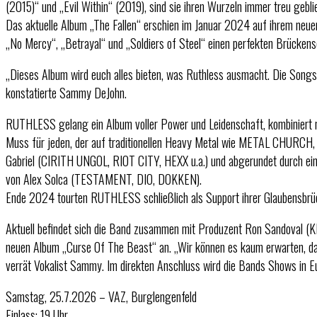
(2015)“ und „Evil Within“ (2019), sind sie ihren Wurzeln immer treu 
Das aktuelle Album „The Fallen“ erschien im Januar 2024 auf ihrem ne
„No Mercy“, „Betrayal“ und „Soldiers of Steel“ einen perfekten Brücken
„Dieses Album wird euch alles bieten, was Ruthless ausmacht. Die Songs 
konstatierte Sammy DeJohn.
RUTHLESS gelang ein Album voller Power und Leidenschaft, kombiniert mi
Muss für jeden, der auf traditionellen Heavy Metal wie METAL CHURCH,
Gabriel (CIRITH UNGOL, RIOT CITY, HEXX u.a.) und abgerundet durch e
von Alex Solca (TESTAMENT, DIO, DOKKEN).
Ende 2024 tourten RUTHLESS schließlich als Support ihrer Glaubensbrü
Aktuell befindet sich die Band zusammen mit Produzent Ron Sandoval (KE
neuen Album „Curse Of The Beast“ an. „Wir können es kaum erwarten, dass
verrät Vokalist Sammy. Im direkten Anschluss wird die Bands Shows in Eu
Samstag, 25.7.2026 – VAZ, Burglengenfeld
Einlass: 19 Uhr