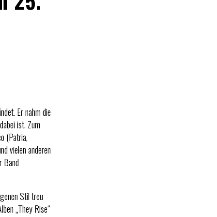
m 25.
det. Er nahm die
dabei ist. Zum
 (Patria,
und vielen anderen
er Band
enen Stil treu
Alben „They Rise“