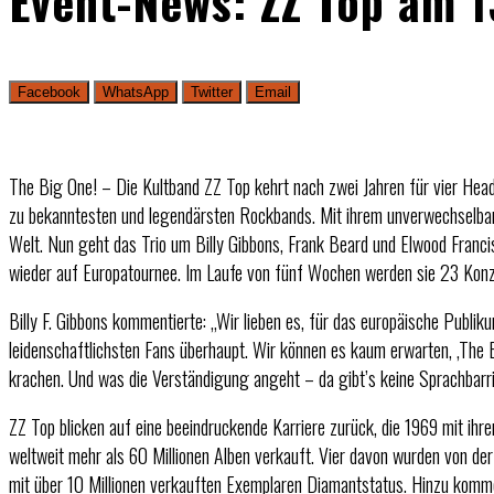
Event-News: ZZ Top am 1
Facebook
WhatsApp
Twitter
Email
The Big One! – Die Kultband ZZ Top kehrt nach zwei Jahren für vier Head
zu bekanntesten und legendärsten Rockbands. Mit ihrem unverwechselbar
Welt. Nun geht das Trio um Billy Gibbons, Frank Beard und Elwood Franci
wieder auf Europatournee. Im Laufe von fünf Wochen werden sie 23 Konz
Billy F. Gibbons kommentierte: „Wir lieben es, für das europäische Publi
leidenschaftlichsten Fans überhaupt. Wir können es kaum erwarten, ‚The Bi
krachen. Und was die Verständigung angeht – da gibt’s keine Sprachbarri
ZZ Top blicken auf eine beeindruckende Karriere zurück, die 1969 mit ih
weltweit mehr als 60 Millionen Alben verkauft. Vier davon wurden von der 
mit über 10 Millionen verkauften Exemplaren Diamantstatus. Hinzu komm