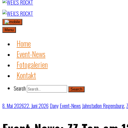
Skip
to
content
Menu
Home
Event-News
Fotogalerien
Kontakt
Search
Search
8. Mai 2026
22. Juni 2026
Dany
Event-News
Jahnstadion Regensburg
,