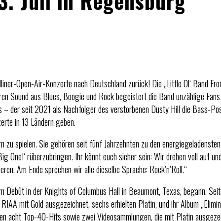
3. Juli in Regensburg
liner-Open-Air-Konzerte nach Deutschland zurück! Die „Little Ol‘ Band Fr
en Sound aus Blues, Boogie und Rock begeistert die Band unzählige Fans
s – der seit 2021 als Nachfolger des verstorbenen Dusty Hill die Bass-Po
erte in 13 Ländern geben.
kum zu spielen. Sie gehören seit fünf Jahrzehnten zu den energiegeladensten
g One!‘ rüberzubringen. Ihr könnt euch sicher sein: Wir drehen voll auf und
eren. Am Ende sprechen wir alle dieselbe Sprache: Rock’n’Roll.“
rem Debüt in der Knights of Columbus Hall in Beaumont, Texas, begann. Sei
RIAA mit Gold ausgezeichnet, sechs erhielten Platin, und ihr Album „Elimin
en acht Top-40-Hits sowie zwei Videosammlungen, die mit Platin ausgeze