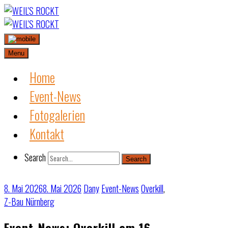
Skip
to
content
Menu
Home
Event-News
Fotogalerien
Kontakt
Search
Search
8. Mai 2026
8. Mai 2026
Dany
Event-News
Overkill
,
Z-Bau Nürnberg
Event-News: Overkill am 16.