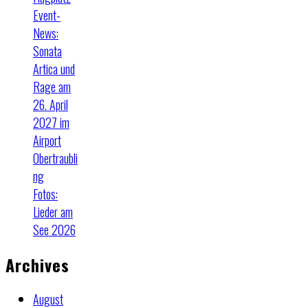
Event-
News:
Sonata
Artica und
Rage am
26. April
2027 im
Airport
Obertraubli
ng
Fotos:
Lieder am
See 2026
Archives
August