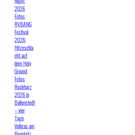
Night
2026
Fotos:
RVBANG
Festival
2026:
Hitzeschla
cht auf
dem Holy
Ground
Fotos:
Rockharz
2026 in
Ballenstedt
– vier
Tage
Vollgas am
Flugplatz