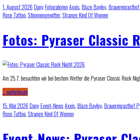
1. August 2026
Dany
Fotogalerien
Axxis
,
Blaze Bayley
,
Brauereigasthof
Rose Tattoo
,
Stimmengewitter
,
Strange Kind Of Women
Fotos: Pyraser Classic 
Am 25.7. besuchten wir bei bestem Wetter die Pyraser Classic Rock Nig
… weiterlesen
15. Mai 2026
Dany
Event-News
Axxis
,
Blaze Bayley
,
Brauereigasthof P
Rose Tattoo
,
Strange Kind Of Women
Event-News: Pyraser Cl