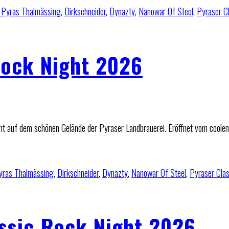
 Pyras Thalmässing
,
Dirkschneider
,
Dynazty
,
Nanowar Of Steel
,
Pyraser C
Rock Night 2026
ht auf dem schönen Gelände der Pyraser Landbrauerei. Eröffnet vom coolen
yras Thalmässing
,
Dirkschneider
,
Dynazty
,
Nanowar Of Steel
,
Pyraser Cla
assic Rock Night 2026