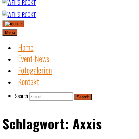
Skip
to
content
Menu
Home
Event-News
Fotogalerien
Kontakt
Search
Search
Schlagwort:
Axxis