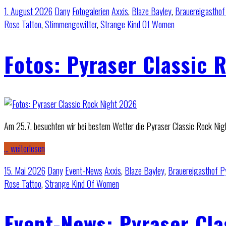
1. August 2026
Dany
Fotogalerien
Axxis
,
Blaze Bayley
,
Brauereigasthof
Rose Tattoo
,
Stimmengewitter
,
Strange Kind Of Women
Fotos: Pyraser Classic 
Am 25.7. besuchten wir bei bestem Wetter die Pyraser Classic Rock Nig
… weiterlesen
15. Mai 2026
Dany
Event-News
Axxis
,
Blaze Bayley
,
Brauereigasthof P
Rose Tattoo
,
Strange Kind Of Women
Event-News: Pyraser Cl