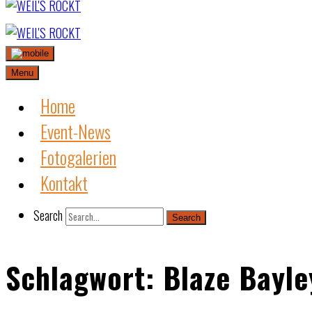
Skip
to
content
Menu
Home
Event-News
Fotogalerien
Kontakt
Search
Search
Schlagwort:
Blaze Bayle