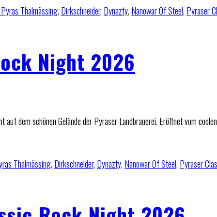
 Pyras Thalmässing
,
Dirkschneider
,
Dynazty
,
Nanowar Of Steel
,
Pyraser C
Rock Night 2026
ht auf dem schönen Gelände der Pyraser Landbrauerei. Eröffnet vom coolen
yras Thalmässing
,
Dirkschneider
,
Dynazty
,
Nanowar Of Steel
,
Pyraser Cla
assic Rock Night 2026