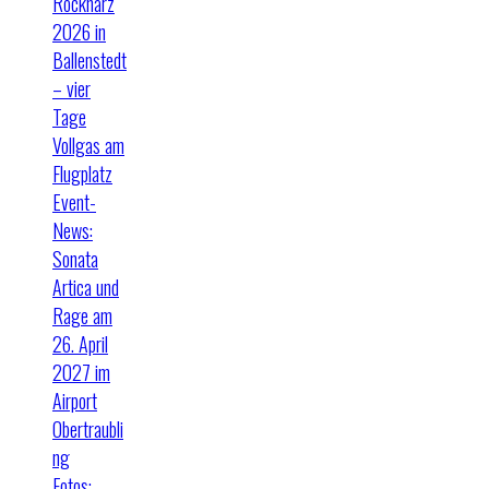
Rockharz
2026 in
Ballenstedt
– vier
Tage
Vollgas am
Flugplatz
Event-
News:
Sonata
Artica und
Rage am
26. April
2027 im
Airport
Obertraubli
ng
Fotos: