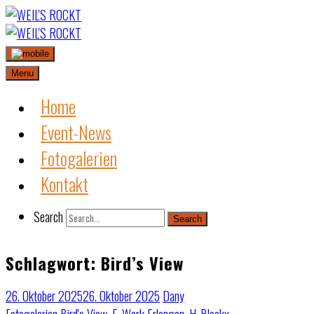
Skip
to
content
Menu
Home
Event-News
Fotogalerien
Kontakt
Search
Search
Schlagwort:
Bird’s View
26. Oktober 2025
26. Oktober 2025
Dany