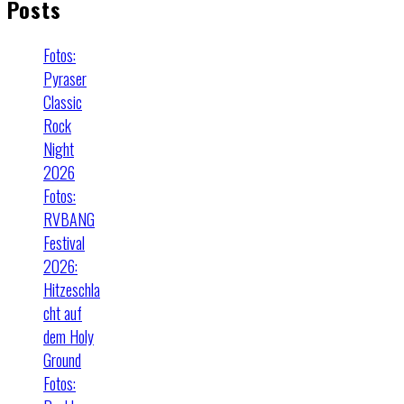
Posts
Fotos:
Pyraser
Classic
Rock
Night
2026
Fotos:
RVBANG
Festival
2026:
Hitzeschla
cht auf
dem Holy
Ground
Fotos: