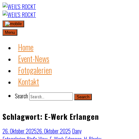
Skip
to
content
Menu
Home
Event-News
Fotogalerien
Kontakt
Search
Search
Schlagwort:
E-Werk Erlangen
26. Oktober 2025
26. Oktober 2025
Dany