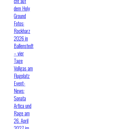
cht auf
dem Holy
Ground
Fotos:
Rockharz
2026 in
Ballenstedt
– vier
Tage
Vollgas am
Flugplatz
Event-
News:
Sonata
Artica und
Rage am
26. April
2027 im