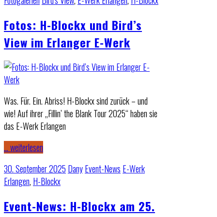
Fotogalerien
Bird's View
,
E-Werk Erlangen
,
H-Blockx
Fotos: H-Blockx und Bird’s
View im Erlanger E-Werk
Was. Für. Ein. Abriss! H-Blockx sind zurück – und
wie! Auf ihrer „Fillin’ the Blank Tour 2025“ haben sie
das E-Werk Erlangen
… weiterlesen
30. September 2025
Dany
Event-News
E-Werk
Erlangen
,
H-Blockx
Event-News: H-Blockx am 25.