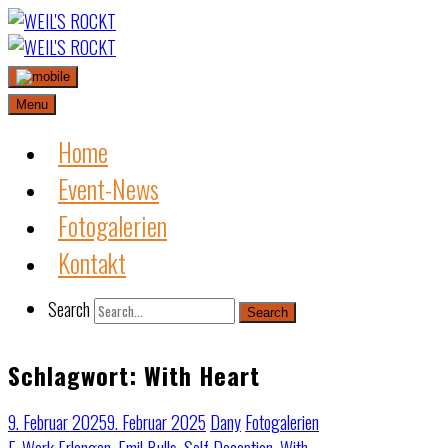
Skip
to
content
Menu
Home
Event-News
Fotogalerien
Kontakt
Search
Search
Schlagwort:
With Heart
9. Februar 2025
9. Februar 2025
Dany
Fotogalerien