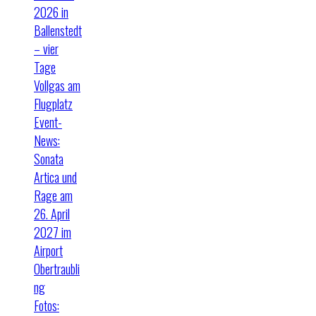
2026 in
Ballenstedt
– vier
Tage
Vollgas am
Flugplatz
Event-
News:
Sonata
Artica und
Rage am
26. April
2027 im
Airport
Obertraubli
ng
Fotos: