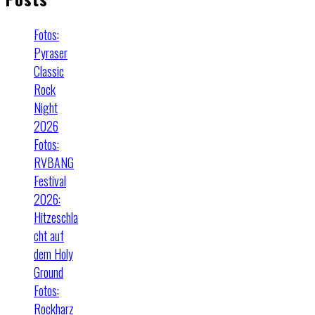
Fotos:
Pyraser
Classic
Rock
Night
2026
Fotos:
RVBANG
Festival
2026:
Hitzeschla
cht auf
dem Holy
Ground
Fotos:
Rockharz