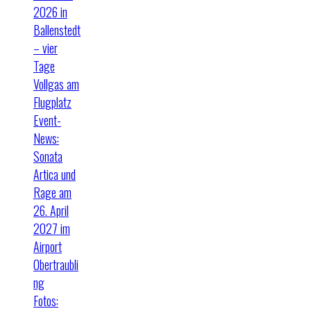
2026 in
Ballenstedt
– vier
Tage
Vollgas am
Flugplatz
Event-
News:
Sonata
Artica und
Rage am
26. April
2027 im
Airport
Obertraubli
ng
Fotos: