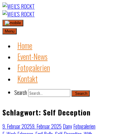
Skip
to
content
Menu
Home
Event-News
Fotogalerien
Kontakt
Search
Search
Schlagwort:
Self Deception
9. Februar 2025
9. Februar 2025
Dany
Fotogalerien