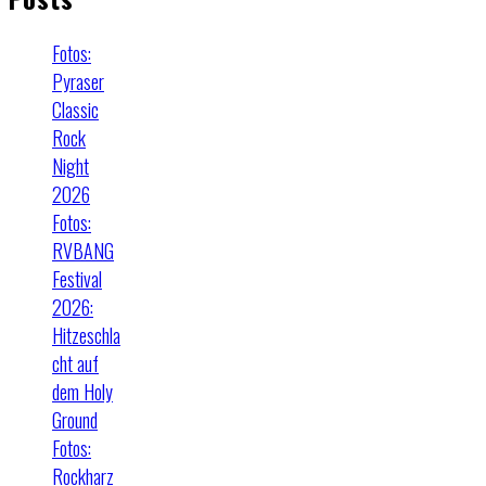
Fotos:
Pyraser
Classic
Rock
Night
2026
Fotos:
RVBANG
Festival
2026:
Hitzeschla
cht auf
dem Holy
Ground
Fotos:
Rockharz