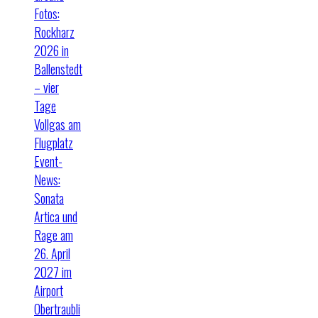
Fotos:
Rockharz
2026 in
Ballenstedt
– vier
Tage
Vollgas am
Flugplatz
Event-
News:
Sonata
Artica und
Rage am
26. April
2027 im
Airport
Obertraubli