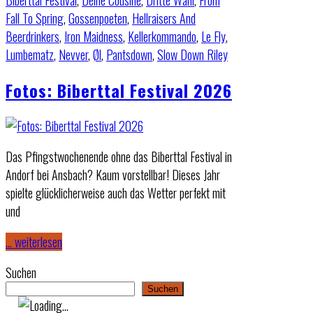
Biberttal Festival
,
Deine Cousine
,
Dritte Wahl
,
From
Fall To Spring
,
Gossenpoeten
,
Hellraisers And
Beerdrinkers
,
Iron Maidness
,
Kellerkommando
,
Le Fly
,
Lumbematz
,
Nevver
,
Øl
,
Pantsdown
,
Slow Down Riley
Fotos: Biberttal Festival 2026
Das Pfingstwochenende ohne das Biberttal Festival in
Andorf bei Ansbach? Kaum vorstellbar! Dieses Jahr
spielte glücklicherweise auch das Wetter perfekt mit
und
… weiterlesen
Suchen
Suchen