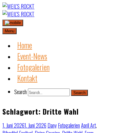
Skip
to
content
Menu
Home
Event-News
Fotogalerien
Kontakt
Search
Search
Schlagwort:
Dritte Wahl
1. Juni 2026
1. Juni 2026
Dany
Fotogalerien
April Art
,