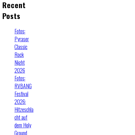
Recent
Posts
Fotos:
Pyraser
Classic
Rock
Night
2026
Fotos:
RVBANG
Festival
2026:
Hitzeschla
cht auf
dem Holy
Ground