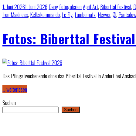
1. Juni 2026
1. Juni 2026
Dany
Fotogalerien
April Art
,
Biberttal Festival
,
D
Iron Maidness
,
Kellerkommando
,
Le Fly
,
Lumbematz
,
Nevver
,
Øl
,
Pantsdo
Fotos: Biberttal Festiva
Das Pfingstwochenende ohne das Biberttal Festival in Andorf bei Ansbach
… weiterlesen
Suchen
Suchen