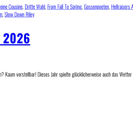
eine Cousine
,
Dritte Wahl
,
From Fall To Spring
,
Gossenpoeten
,
Hellraisers 
wn
,
Slow Down Riley
l 2026
? Kaum vorstellbar! Dieses Jahr spielte glücklicherweise auch das Wetter 