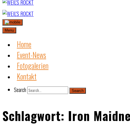
Skip
to
content
Menu
Home
Event-News
Fotogalerien
Kontakt
Search
Search
Schlagwort:
Iron Maidn