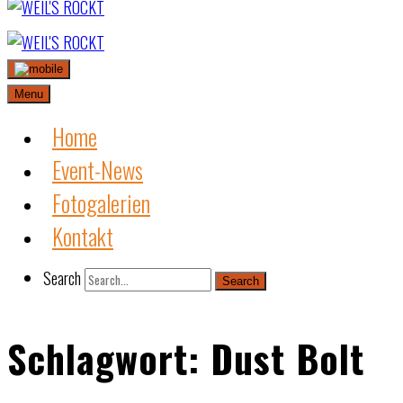
Skip
to
content
Menu
Home
Event-News
Fotogalerien
Kontakt
Search
Search
Schlagwort:
Dust Bolt