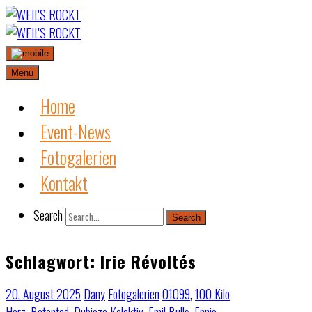
Skip
to
content
Menu
Home
Event-News
Fotogalerien
Kontakt
Search
Search
Schlagwort:
Irie Révoltés
20. August 2025
Dany
Fotogalerien
01099
,
100 Kilo