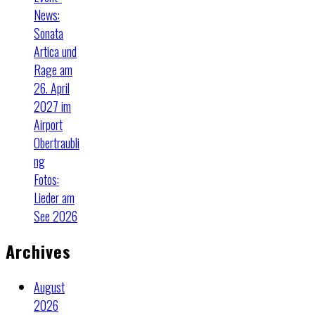
News:
Sonata
Artica und
Rage am
26. April
2027 im
Airport
Obertraubli
ng
Fotos:
Lieder am
See 2026
Archives
August
2026