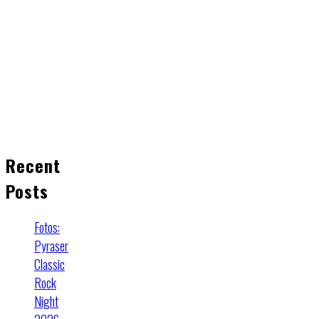
Recent
Posts
Fotos:
Pyraser
Classic
Rock
Night