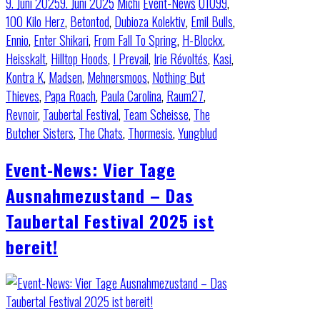
9. Juni 2025
9. Juni 2025
Michi
Event-News
01099
,
100 Kilo Herz
,
Betontod
,
Dubioza Kolektiv
,
Emil Bulls
,
Ennio
,
Enter Shikari
,
From Fall To Spring
,
H-Blockx
,
Heisskalt
,
Hilltop Hoods
,
I Prevail
,
Irie Révoltés
,
Kasi
,
Kontra K
,
Madsen
,
Mehnersmoos
,
Nothing But
Thieves
,
Papa Roach
,
Paula Carolina
,
Raum27
,
Revnoir
,
Taubertal Festival
,
Team Scheisse
,
The
Butcher Sisters
,
The Chats
,
Thormesis
,
Yungblud
Event-News: Vier Tage
Ausnahmezustand – Das
Taubertal Festival 2025 ist
bereit!