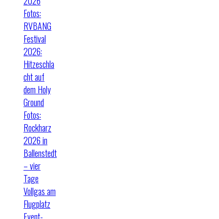
2026
Fotos:
RVBANG
Festival
2026:
Hitzeschla
cht auf
dem Holy
Ground
Fotos:
Rockharz
2026 in
Ballenstedt
– vier
Tage
Vollgas am
Flugplatz
Event-