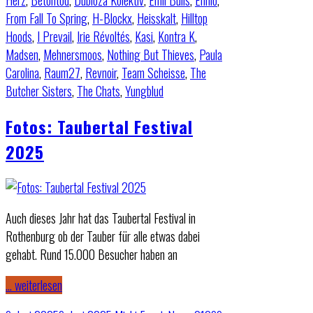
Herz
,
Betontod
,
Dubioza Kolektiv
,
Emil Bulls
,
Ennio
,
From Fall To Spring
,
H-Blockx
,
Heisskalt
,
Hilltop
Hoods
,
I Prevail
,
Irie Révoltés
,
Kasi
,
Kontra K
,
Madsen
,
Mehnersmoos
,
Nothing But Thieves
,
Paula
Carolina
,
Raum27
,
Revnoir
,
Team Scheisse
,
The
Butcher Sisters
,
The Chats
,
Yungblud
Fotos: Taubertal Festival
2025
Auch dieses Jahr hat das Taubertal Festival in
Rothenburg ob der Tauber für alle etwas dabei
gehabt. Rund 15.000 Besucher haben an
… weiterlesen