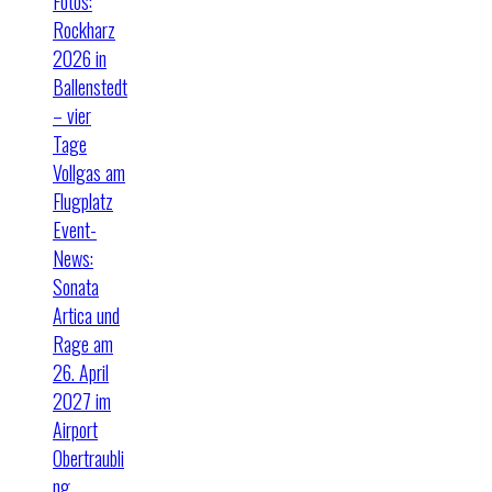
Fotos:
Rockharz
2026 in
Ballenstedt
– vier
Tage
Vollgas am
Flugplatz
Event-
News:
Sonata
Artica und
Rage am
26. April
2027 im
Airport
Obertraubli
ng