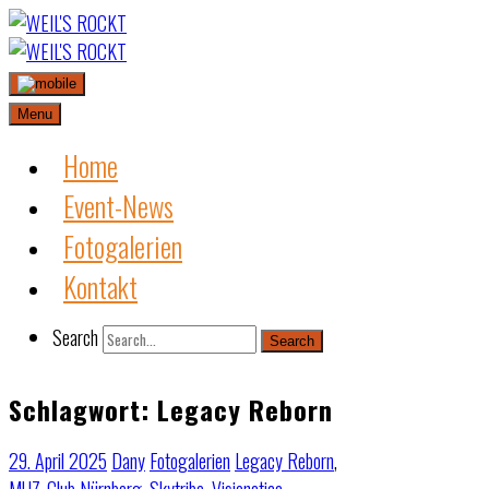
Skip
to
content
Menu
Home
Event-News
Fotogalerien
Kontakt
Search
Search
Schlagwort:
Legacy Reborn
29. April 2025
Dany
Fotogalerien
Legacy Reborn
,