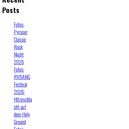
Posts
Fotos:
Pyraser
Classic
Rock
Night
2026
Fotos:
RVBANG
Festival
2026:
Hitzeschla
cht auf
dem Holy
Ground