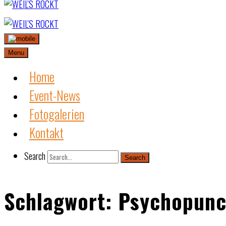
Skip
to
content
Menu
Home
Event-News
Fotogalerien
Kontakt
Search
Search
Schlagwort:
Psychopun