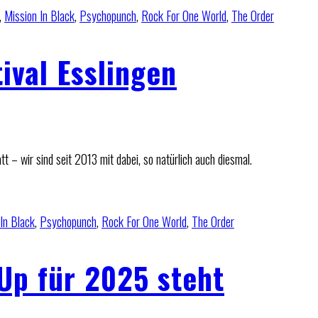
,
Mission In Black
,
Psychopunch
,
Rock For One World
,
The Order
ival Esslingen
 – wir sind seit 2013 mit dabei, so natürlich auch diesmal.
In Black
,
Psychopunch
,
Rock For One World
,
The Order
Up für 2025 steht