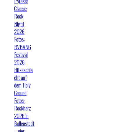
Pyraser
Classic
Rock
Night
2026
Fotos:
RVBANG
Festival
2026:
Hitzeschla
cht auf
dem Holy
Ground
Fotos:
Rockharz
2026 in
Ballenstedt
– vier