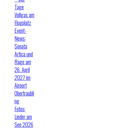
Tage
Vollgas am
Flugplatz
Event-
News:
Sonata
Artica und
Rage am
26. April
2027 im
Airport
Obertraubli
ng
Fotos:
Lieder am
See 2026