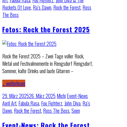
Art
,
Fabula Rasa
,
Fou Fighterz
,
John Diva & The
Rockets Of Love
,
Ra’s Dawn
,
Rock the Forest
,
Ross
The Boss
Fotos: Rock the Forest 2025
Rock the Forest 2025 – Zwei Tage voller Rock,
Metal und Festivalmomente in Rengsdorf Rengsdorf,
Sommer, kalte Drinks und laute Gitarren –
… weiterlesen
29. März 2025
26. März 2025
Michi
Event-News
April Art
,
Fabula Rasa
,
Fou Fighterz
,
John Diva
,
Ra’s
Dawn
,
Rock the Forest
,
Ross The Boss
,
Soen
Event-News: Rock the Forest