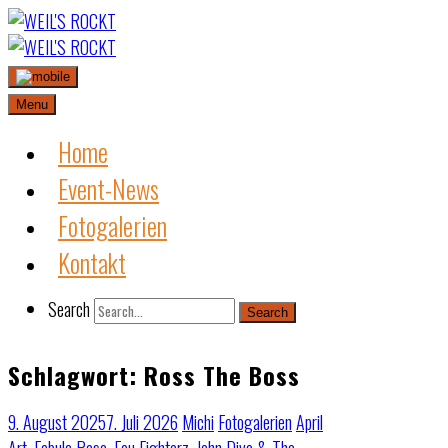
Skip
to
content
Menu
Home
Event-News
Fotogalerien
Kontakt
Search
Search
Schlagwort:
Ross The Boss
9. August 2025
7. Juli 2026
Michi
Fotogalerien
April