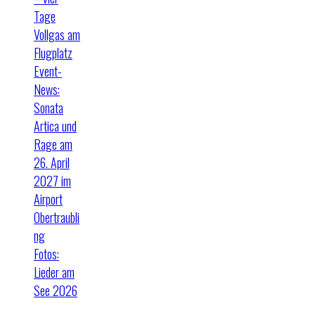
Tage
Vollgas am
Flugplatz
Event-
News:
Sonata
Artica und
Rage am
26. April
2027 im
Airport
Obertraubli
ng
Fotos:
Lieder am
See 2026