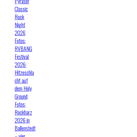
Pyraser
Classic
Rock
Night
2026
Fotos:
RVBANG
Festival
2026:
Hitzeschla
cht auf
dem Holy
Ground
Fotos:
Rockharz
2026 in
Ballenstedt
– vier