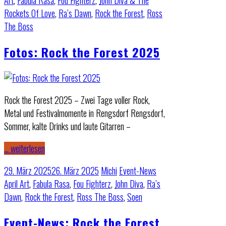
Art
,
Fabula Rasa
,
Fou Fighterz
,
John Diva & The
Rockets Of Love
,
Ra’s Dawn
,
Rock the Forest
,
Ross
The Boss
Fotos: Rock the Forest 2025
Rock the Forest 2025 – Zwei Tage voller Rock,
Metal und Festivalmomente in Rengsdorf Rengsdorf,
Sommer, kalte Drinks und laute Gitarren –
… weiterlesen
29. März 2025
26. März 2025
Michi
Event-News
April Art
,
Fabula Rasa
,
Fou Fighterz
,
John Diva
,
Ra’s
Dawn
,
Rock the Forest
,
Ross The Boss
,
Soen
Event-News: Rock the Forest