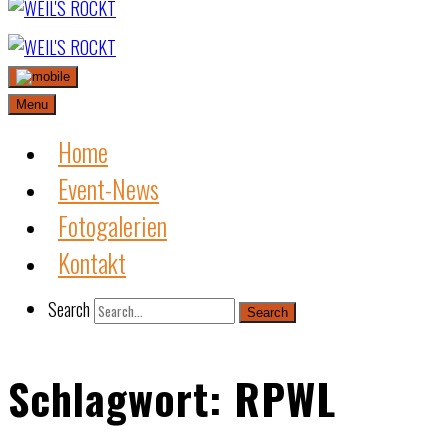
Skip
to
content
Menu
Home
Event-News
Fotogalerien
Kontakt
Search
Search
Schlagwort:
RPWL