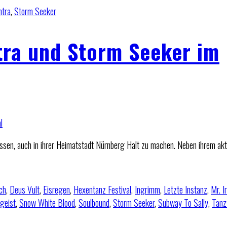
tra
,
Storm Seeker
tra und Storm Seeker im
ssen, auch in ihrer Heimatstadt Nürnberg Halt zu machen. Neben ihrem akt
ch
,
Deus Vult
,
Eisregen
,
Hexentanz Festival
,
Ingrimm
,
Letzte Instanz
,
Mr. I
geist
,
Snow White Blood
,
Soulbound
,
Storm Seeker
,
Subway To Sally
,
Tanz