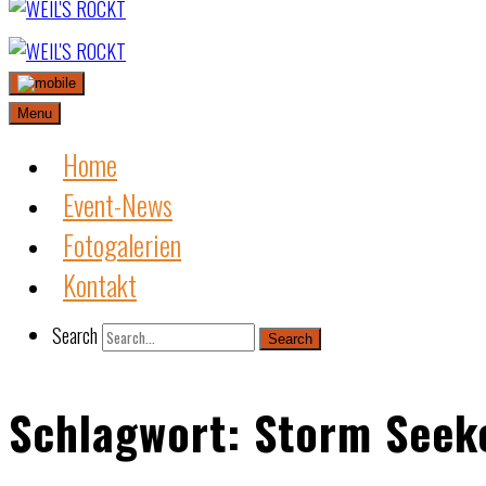
Skip
to
content
Menu
Home
Event-News
Fotogalerien
Kontakt
Search
Search
Schlagwort:
Storm Seek