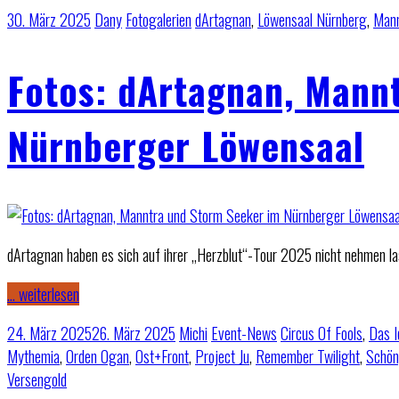
30. März 2025
Dany
Fotogalerien
dArtagnan
,
Löwensaal Nürnberg
,
Mann
Fotos: dArtagnan, Mann
Nürnberger Löwensaal
dArtagnan haben es sich auf ihrer „Herzblut“-Tour 2025 nicht nehmen la
… weiterlesen
24. März 2025
26. März 2025
Michi
Event-News
Circus Of Fools
,
Das I
Mythemia
,
Orden Ogan
,
Ost+Front
,
Project Ju
,
Remember Twilight
,
Schön
Versengold