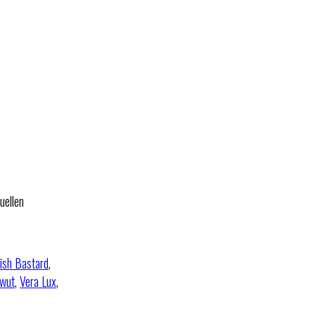
uellen
rish Bastard
,
wut
,
Vera Lux
,