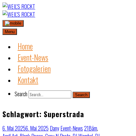
Skip
to
content
Menu
Home
Event-News
Fotogalerien
Kontakt
Search
Search
Schlagwort:
Superstrada
6. Mai 2025
6. Mai 2025
Dany
Event-News
21Bäm
,