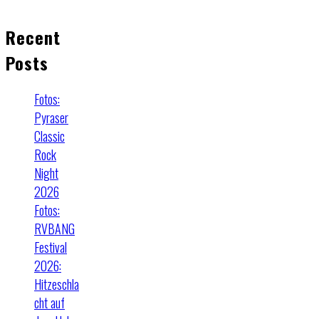
Recent
Posts
Fotos:
Pyraser
Classic
Rock
Night
2026
Fotos:
RVBANG
Festival
2026:
Hitzeschla
cht auf