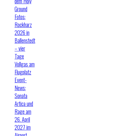
dem Holy
Ground
Fotos:
Rockharz
2026 in
Ballenstedt
– vier
Tage
Vollgas am
Flugplatz
Event-
News:
Sonata
Artica und
Rage am
26. April
2027 im
Airport