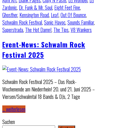
April Art
,
Blank Pages
,
Copy N Paste
,
DJ Wombel
,
DJ
Zardonic
,
Dr. Funk & Mr. Soul
,
Eight Feet Fine
,
Ghosther
,
Kensington Road
,
Leaf
,
Out Of Bounce
,
Schwalm Rock Festival
,
Sonic Havoc
,
Sounds Familiar
,
Superstrada
,
The Hot Damn!
,
The Tips
,
V8 Wankers
Event-News: Schwalm Rock
Festival 2025
Schwalm Rock Festival 2025 – Das Rock-
Wochenende am Niederrhein! 20. und 21. Juni 2025 –
Viersen/Schwalmtal 18 Bands & DJs, 2 Tage
… weiterlesen
Suchen