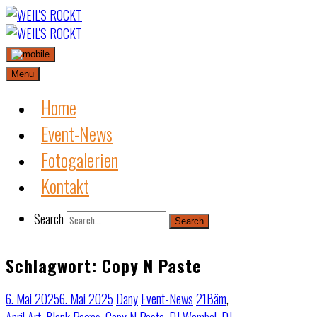
Skip
to
content
Menu
Home
Event-News
Fotogalerien
Kontakt
Search
Search
Schlagwort:
Copy N Paste
6. Mai 2025
6. Mai 2025
Dany
Event-News
21Bäm
,