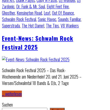
April Art
,
Blank Pages
,
Copy N Paste
,
DJ Wombel
,
DJ
Zardonic
,
Dr. Funk & Mr. Soul
,
Eight Feet Fine
,
Ghosther
,
Kensington Road
,
Leaf
,
Out Of Bounce
,
Schwalm Rock Festival
,
Sonic Havoc
,
Sounds Familiar
,
Superstrada
,
The Hot Damn!
,
The Tips
,
V8 Wankers
Event-News: Schwalm Rock
Festival 2025
Schwalm Rock Festival 2025 – Das Rock-
Wochenende am Niederrhein! 20. und 21. Juni 2025 –
Viersen/Schwalmtal 18 Bands & DJs, 2 Tage
… weiterlesen
Suchen