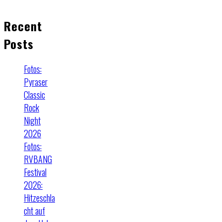
Recent
Posts
Fotos:
Pyraser
Classic
Rock
Night
2026
Fotos:
RVBANG
Festival
2026:
Hitzeschla
cht auf