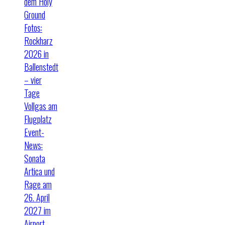
dem Holy
Ground
Fotos:
Rockharz
2026 in
Ballenstedt
– vier
Tage
Vollgas am
Flugplatz
Event-
News:
Sonata
Artica und
Rage am
26. April
2027 im
Airport