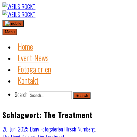
Skip
to
content
Menu
Home
Event-News
Fotogalerien
Kontakt
Search
Search
Schlagwort:
The Treatment
26. Juni 2025
Dany
Fotogalerien
Hirsch Nürnberg
,