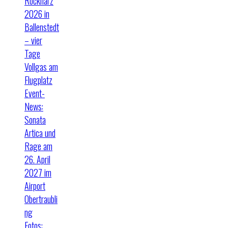
Rockharz
2026 in
Ballenstedt
– vier
Tage
Vollgas am
Flugplatz
Event-
News:
Sonata
Artica und
Rage am
26. April
2027 im
Airport
Obertraubli
ng
Fotos: