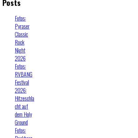
Posts
Fotos:
Pyraser
Classic
Rock
Night
2026
Fotos:
RVBANG
Festival
2026:
Hitzeschla
cht auf
dem Holy
Ground
Fotos: