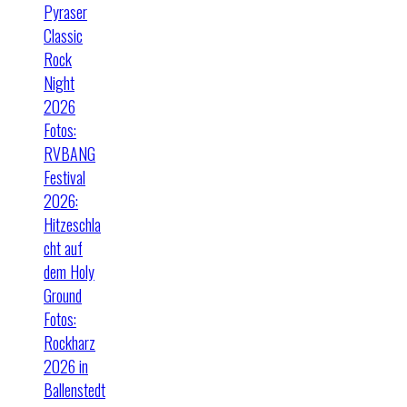
Pyraser
Classic
Rock
Night
2026
Fotos:
RVBANG
Festival
2026:
Hitzeschla
cht auf
dem Holy
Ground
Fotos:
Rockharz
2026 in
Ballenstedt