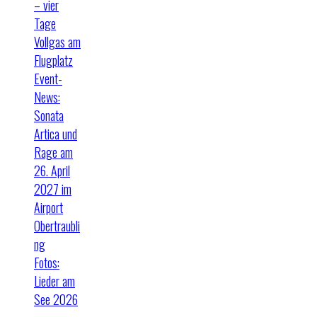
– vier
Tage
Vollgas am
Flugplatz
Event-
News:
Sonata
Artica und
Rage am
26. April
2027 im
Airport
Obertraubli
ng
Fotos:
Lieder am
See 2026