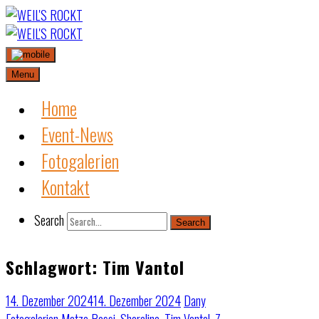
Skip
to
content
Menu
Home
Event-News
Fotogalerien
Kontakt
Search
Search
Schlagwort:
Tim Vantol
14. Dezember 2024
14. Dezember 2024
Dany