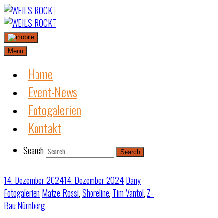
Skip
to
content
Menu
Home
Event-News
Fotogalerien
Kontakt
Search
Search
14. Dezember 2024
14. Dezember 2024
Dany
Fotogalerien
Matze Rossi
,
Shoreline
,
Tim Vantol
,
Z-
Bau Nürnberg