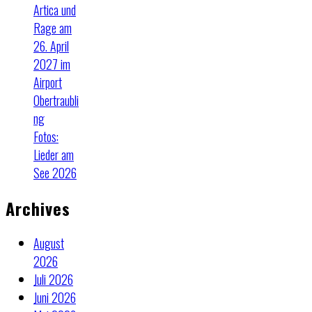
Artica und
Rage am
26. April
2027 im
Airport
Obertraubli
ng
Fotos:
Lieder am
See 2026
Archives
August
2026
Juli 2026
Juni 2026