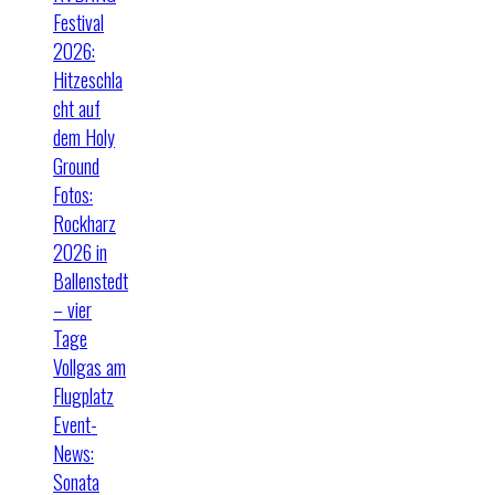
Festival
2026:
Hitzeschla
cht auf
dem Holy
Ground
Fotos:
Rockharz
2026 in
Ballenstedt
– vier
Tage
Vollgas am
Flugplatz
Event-
News:
Sonata