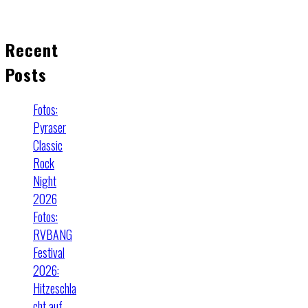
Recent
Posts
Fotos:
Pyraser
Classic
Rock
Night
2026
Fotos:
RVBANG
Festival
2026:
Hitzeschla
cht auf