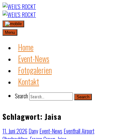
Skip
to
content
Menu
Home
Event-News
Fotogalerien
Kontakt
Search
Search
Schlagwort:
Jaisa
11. Juni 2026
Dany
Event-News
Eventhall Airport