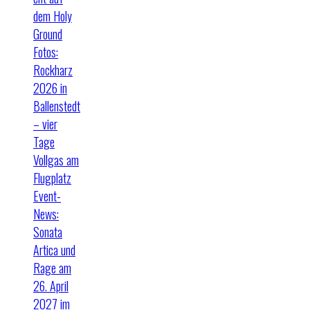
dem Holy
Ground
Fotos:
Rockharz
2026 in
Ballenstedt
– vier
Tage
Vollgas am
Flugplatz
Event-
News:
Sonata
Artica und
Rage am
26. April
2027 im