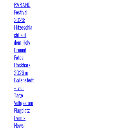
RVBANG
Festival
2026:
Hitzeschla
cht auf
dem Holy
Ground
Fotos:
Rockharz
2026 in
Ballenstedt
– vier
Tage
Vollgas am
Flugplatz
Event-
News: