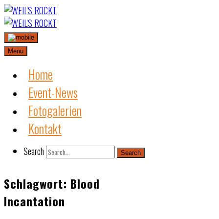
Skip
to
content
Menu
Home
Event-News
Fotogalerien
Kontakt
Search
Search
Schlagwort:
Blood
Incantation