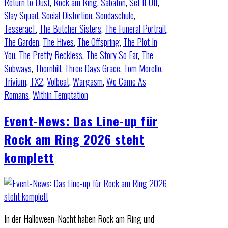
Return to Dust
,
Rock am Ring
,
Sabaton
,
Set It Off
,
Slay Squad
,
Social Distortion
,
Sondaschule
,
TesseracT
,
The Butcher Sisters
,
The Funeral Portrait
,
The Garden
,
The Hives
,
The Offspring
,
The Plot In
You
,
The Pretty Reckless
,
The Story So Far
,
The
Subways
,
Thornhill
,
Three Days Grace
,
Tom Morello
,
Trivium
,
TX2
,
Volbeat
,
Wargasm
,
We Came As
Romans
,
Within Temptation
Event-News: Das Line-up für
Rock am Ring 2026 steht
komplett
In der Halloween-Nacht haben Rock am Ring und