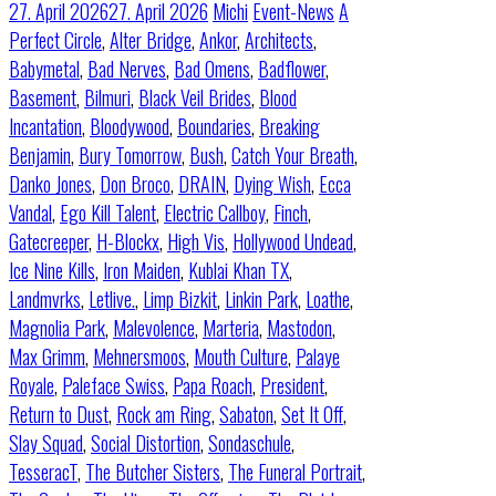
27. April 2026
27. April 2026
Michi
Event-News
A
Perfect Circle
,
Alter Bridge
,
Ankor
,
Architects
,
Babymetal
,
Bad Nerves
,
Bad Omens
,
Badflower
,
Basement
,
Bilmuri
,
Black Veil Brides
,
Blood
Incantation
,
Bloodywood
,
Boundaries
,
Breaking
Benjamin
,
Bury Tomorrow
,
Bush
,
Catch Your Breath
,
Danko Jones
,
Don Broco
,
DRAIN
,
Dying Wish
,
Ecca
Vandal
,
Ego Kill Talent
,
Electric Callboy
,
Finch
,
Gatecreeper
,
H-Blockx
,
High Vis
,
Hollywood Undead
,
Ice Nine Kills
,
Iron Maiden
,
Kublai Khan TX
,
Landmvrks
,
Letlive.
,
Limp Bizkit
,
Linkin Park
,
Loathe
,
Magnolia Park
,
Malevolence
,
Marteria
,
Mastodon
,
Max Grimm
,
Mehnersmoos
,
Mouth Culture
,
Palaye
Royale
,
Paleface Swiss
,
Papa Roach
,
President
,
Return to Dust
,
Rock am Ring
,
Sabaton
,
Set It Off
,
Slay Squad
,
Social Distortion
,
Sondaschule
,
TesseracT
,
The Butcher Sisters
,
The Funeral Portrait
,