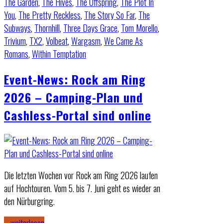
The Garden
,
The Hives
,
The Offspring
,
The Plot In
You
,
The Pretty Reckless
,
The Story So Far
,
The
Subways
,
Thornhill
,
Three Days Grace
,
Tom Morello
,
Trivium
,
TX2
,
Volbeat
,
Wargasm
,
We Came As
Romans
,
Within Temptation
Event-News: Rock am Ring
2026 – Camping-Plan und
Cashless-Portal sind online
Die letzten Wochen vor Rock am Ring 2026 laufen
auf Hochtouren. Vom 5. bis 7. Juni geht es wieder an
den Nürburgring.
… weiterlesen