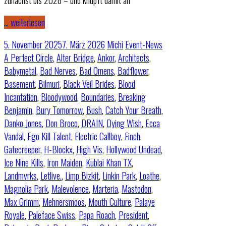
… weiterlesen
5. November 2025
7. März 2026
Michi
Event-News
A Perfect Circle
,
Alter Bridge
,
Ankor
,
Architects
,
Babymetal
,
Bad Nerves
,
Bad Omens
,
Badflower
,
Basement
,
Bilmuri
,
Black Veil Brides
,
Blood
Incantation
,
Bloodywood
,
Boundaries
,
Breaking
Benjamin
,
Bury Tomorrow
,
Bush
,
Catch Your Breath
,
Danko Jones
,
Don Broco
,
DRAIN
,
Dying Wish
,
Ecca
Vandal
,
Ego Kill Talent
,
Electric Callboy
,
Finch
,
Gatecreeper
,
H-Blockx
,
High Vis
,
Hollywood Undead
,
Ice Nine Kills
,
Iron Maiden
,
Kublai Khan TX
,
Landmvrks
,
Letlive.
,
Limp Bizkit
,
Linkin Park
,
Loathe
,
Magnolia Park
,
Malevolence
,
Marteria
,
Mastodon
,
Max Grimm
,
Mehnersmoos
,
Mouth Culture
,
Palaye
Royale
,
Paleface Swiss
,
Papa Roach
,
President
,