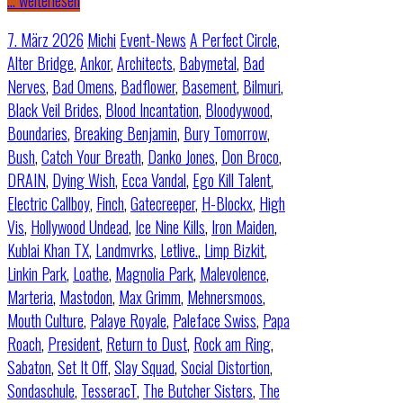
7. März 2026
Michi
Event-News
A Perfect Circle
,
Alter Bridge
,
Ankor
,
Architects
,
Babymetal
,
Bad
Nerves
,
Bad Omens
,
Badflower
,
Basement
,
Bilmuri
,
Black Veil Brides
,
Blood Incantation
,
Bloodywood
,
Boundaries
,
Breaking Benjamin
,
Bury Tomorrow
,
Bush
,
Catch Your Breath
,
Danko Jones
,
Don Broco
,
DRAIN
,
Dying Wish
,
Ecca Vandal
,
Ego Kill Talent
,
Electric Callboy
,
Finch
,
Gatecreeper
,
H-Blockx
,
High
Vis
,
Hollywood Undead
,
Ice Nine Kills
,
Iron Maiden
,
Kublai Khan TX
,
Landmvrks
,
Letlive.
,
Limp Bizkit
,
Linkin Park
,
Loathe
,
Magnolia Park
,
Malevolence
,
Marteria
,
Mastodon
,
Max Grimm
,
Mehnersmoos
,
Mouth Culture
,
Palaye Royale
,
Paleface Swiss
,
Papa
Roach
,
President
,
Return to Dust
,
Rock am Ring
,
Sabaton
,
Set It Off
,
Slay Squad
,
Social Distortion
,
Sondaschule
,
TesseracT
,
The Butcher Sisters
,
The