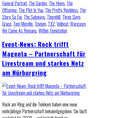
Funeral Portrait
,
The Garden
,
The Hives
,
The
Offspring
,
The Plot In You
,
The Pretty Reckless
,
The
Story So Far
,
The Subways
,
Thornhill
,
Three Days
Grace
,
Tom Morello
,
Trivium
,
TX2
,
Volbeat
,
Wargasm
,
We Came As Romans
,
Within Temptation
Event-News: Rock trifft
Magenta – Partnerschaft für
Livestream und starkes Netz
am Nürburgring
Rock am Ring und die Telekom haben eine neue
mehrjährige Partnerschaft bekanntgegeben. Sie läuft
zunächst bis 2028 – und knüpft damit an