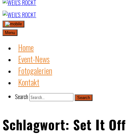
Skip
to
content
Menu
Home
Event-News
Fotogalerien
Kontakt
Search
Search
Schlagwort:
Set It Off