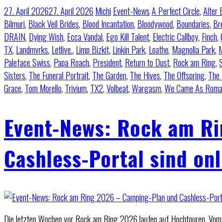
27. April 2026
27. April 2026
Michi
Event-News
A Perfect Circle
,
Alter 
Bilmuri
,
Black Veil Brides
,
Blood Incantation
,
Bloodywood
,
Boundaries
,
Br
DRAIN
,
Dying Wish
,
Ecca Vandal
,
Ego Kill Talent
,
Electric Callboy
,
Finch
,
TX
,
Landmvrks
,
Letlive.
,
Limp Bizkit
,
Linkin Park
,
Loathe
,
Magnolia Park
,
M
Paleface Swiss
,
Papa Roach
,
President
,
Return to Dust
,
Rock am Ring
,
Sisters
,
The Funeral Portrait
,
The Garden
,
The Hives
,
The Offspring
,
The 
Grace
,
Tom Morello
,
Trivium
,
TX2
,
Volbeat
,
Wargasm
,
We Came As Roma
Event-News: Rock am Ri
Cashless-Portal sind onl
Die letzten Wochen vor Rock am Ring 2026 laufen auf Hochtouren. Vom 5.