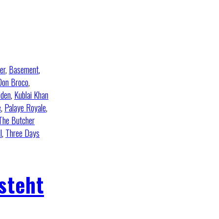
er
,
Basement
,
Don Broco
,
iden
,
Kublai Khan
e
,
Palaye Royale
,
The Butcher
l
,
Three Days
steht