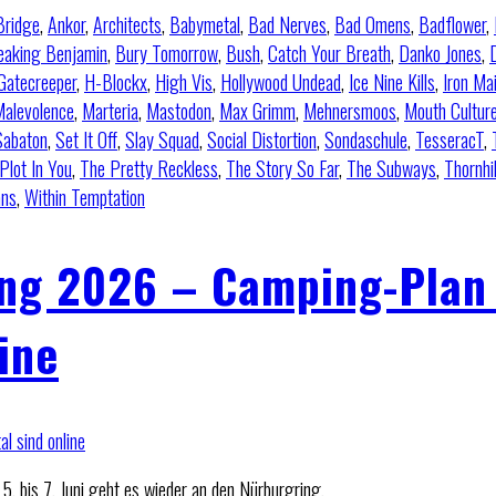
Bridge
,
Ankor
,
Architects
,
Babymetal
,
Bad Nerves
,
Bad Omens
,
Badflower
,
eaking Benjamin
,
Bury Tomorrow
,
Bush
,
Catch Your Breath
,
Danko Jones
,
Gatecreeper
,
H-Blockx
,
High Vis
,
Hollywood Undead
,
Ice Nine Kills
,
Iron Ma
alevolence
,
Marteria
,
Mastodon
,
Max Grimm
,
Mehnersmoos
,
Mouth Cultur
Sabaton
,
Set It Off
,
Slay Squad
,
Social Distortion
,
Sondaschule
,
TesseracT
,
Plot In You
,
The Pretty Reckless
,
The Story So Far
,
The Subways
,
Thornhil
ns
,
Within Temptation
ng 2026 – Camping-Plan
ine
 bis 7. Juni geht es wieder an den Nürburgring.