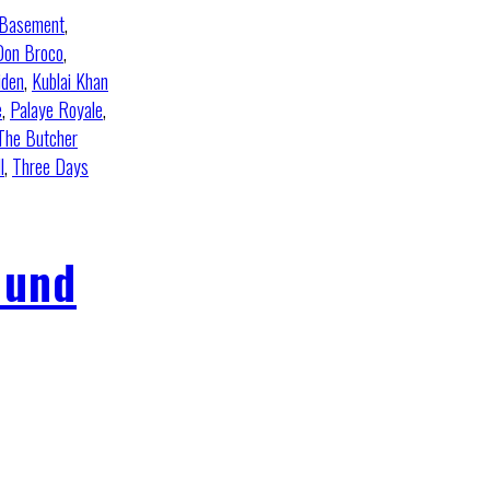
Basement
,
Don Broco
,
iden
,
Kublai Khan
e
,
Palaye Royale
,
The Butcher
l
,
Three Days
 und