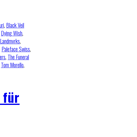
uri
,
Black Veil
,
Dying Wish
,
Landmvrks
,
,
Paleface Swiss
,
ers
,
The Funeral
,
Tom Morello
,
 für