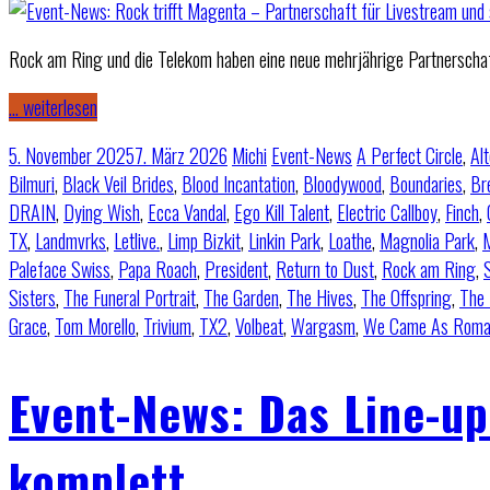
Rock am Ring und die Telekom haben eine neue mehrjährige Partnerschaf
… weiterlesen
5. November 2025
7. März 2026
Michi
Event-News
A Perfect Circle
,
Al
Bilmuri
,
Black Veil Brides
,
Blood Incantation
,
Bloodywood
,
Boundaries
,
Br
DRAIN
,
Dying Wish
,
Ecca Vandal
,
Ego Kill Talent
,
Electric Callboy
,
Finch
,
TX
,
Landmvrks
,
Letlive.
,
Limp Bizkit
,
Linkin Park
,
Loathe
,
Magnolia Park
,
M
Paleface Swiss
,
Papa Roach
,
President
,
Return to Dust
,
Rock am Ring
,
Sisters
,
The Funeral Portrait
,
The Garden
,
The Hives
,
The Offspring
,
The 
Grace
,
Tom Morello
,
Trivium
,
TX2
,
Volbeat
,
Wargasm
,
We Came As Roma
Event-News: Das Line-u
komplett