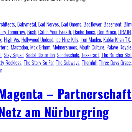
rchitects
,
Babymetal
,
Bad Nerves
,
Bad Omens
,
Badflower
,
Basement
,
Bilm
ury Tomorrow
,
Bush
,
Catch Your Breath
,
Danko Jones
,
Don Broco
,
DRAIN
x
,
High Vis
,
Hollywood Undead
,
Ice Nine Kills
,
Iron Maiden
,
Kublai Khan TX
,
teria
,
Mastodon
,
Max Grimm
,
Mehnersmoos
,
Mouth Culture
,
Palaye Royale
ff
,
Slay Squad
,
Social Distortion
,
Sondaschule
,
TesseracT
,
The Butcher Sist
tty Reckless
,
The Story So Far
,
The Subways
,
Thornhill
,
Three Days Grace
on
 Magenta – Partnerschaft
 Netz am Nürburgring