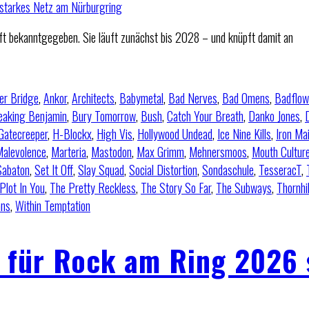
t bekanntgegeben. Sie läuft zunächst bis 2028 – und knüpft damit an
ter Bridge
,
Ankor
,
Architects
,
Babymetal
,
Bad Nerves
,
Bad Omens
,
Badflow
eaking Benjamin
,
Bury Tomorrow
,
Bush
,
Catch Your Breath
,
Danko Jones
,
Gatecreeper
,
H-Blockx
,
High Vis
,
Hollywood Undead
,
Ice Nine Kills
,
Iron Ma
alevolence
,
Marteria
,
Mastodon
,
Max Grimm
,
Mehnersmoos
,
Mouth Cultur
Sabaton
,
Set It Off
,
Slay Squad
,
Social Distortion
,
Sondaschule
,
TesseracT
,
Plot In You
,
The Pretty Reckless
,
The Story So Far
,
The Subways
,
Thornhil
ns
,
Within Temptation
p für Rock am Ring 2026 