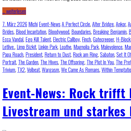
… weiterlesen
7. März 2026
Michi
Event-News
A Perfect Circle
,
Alter Bridge
,
Ankor
,
A
Brides
,
Blood Incantation
,
Bloodywood
,
Boundaries
,
Breaking Benjamin
,
B
Ecca Vandal
,
Ego Kill Talent
,
Electric Callboy
,
Finch
,
Gatecreeper
,
H-Block
Letlive.
,
Limp Bizkit
,
Linkin Park
,
Loathe
,
Magnolia Park
,
Malevolence
,
Mar
Papa Roach
,
President
,
Return to Dust
,
Rock am Ring
,
Sabaton
,
Set It O
Portrait
,
The Garden
,
The Hives
,
The Offspring
,
The Plot In You
,
The Pre
Trivium
,
TX2
,
Volbeat
,
Wargasm
,
We Came As Romans
,
Within Temptati
Event-News: Rock trifft
Livestream und starkes