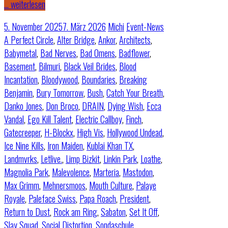
… weiterlesen
5. November 2025
7. März 2026
Michi
Event-News
A Perfect Circle
,
Alter Bridge
,
Ankor
,
Architects
,
Babymetal
,
Bad Nerves
,
Bad Omens
,
Badflower
,
Basement
,
Bilmuri
,
Black Veil Brides
,
Blood
Incantation
,
Bloodywood
,
Boundaries
,
Breaking
Benjamin
,
Bury Tomorrow
,
Bush
,
Catch Your Breath
,
Danko Jones
,
Don Broco
,
DRAIN
,
Dying Wish
,
Ecca
Vandal
,
Ego Kill Talent
,
Electric Callboy
,
Finch
,
Gatecreeper
,
H-Blockx
,
High Vis
,
Hollywood Undead
,
Ice Nine Kills
,
Iron Maiden
,
Kublai Khan TX
,
Landmvrks
,
Letlive.
,
Limp Bizkit
,
Linkin Park
,
Loathe
,
Magnolia Park
,
Malevolence
,
Marteria
,
Mastodon
,
Max Grimm
,
Mehnersmoos
,
Mouth Culture
,
Palaye
Royale
,
Paleface Swiss
,
Papa Roach
,
President
,
Return to Dust
,
Rock am Ring
,
Sabaton
,
Set It Off
,
Slay Squad
,
Social Distortion
,
Sondaschule
,