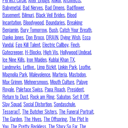
Perfect Circle
,
Alter Bridge
,
Ankor
,
Architects
,
Babymetal
,
Bad Nerves
,
Bad Omens
,
Badflower
,
Basement
,
Bilmuri
,
Black Veil Brides
,
Blood
Incantation
,
Bloodywood
,
Boundaries
,
Breaking
Benjamin
,
Bury Tomorrow
,
Bush
,
Catch Your Breath
,
Danko Jones
,
Don Broco
,
DRAIN
,
Dying Wish
,
Ecca
Vandal
,
Ego Kill Talent
,
Electric Callboy
,
Finch
,
Gatecreeper
,
H-Blockx
,
High Vis
,
Hollywood Undead
,
Ice Nine Kills
,
Iron Maiden
,
Kublai Khan TX
,
Landmvrks
,
Letlive.
,
Limp Bizkit
,
Linkin Park
,
Loathe
,
Magnolia Park
,
Malevolence
,
Marteria
,
Mastodon
,
Max Grimm
,
Mehnersmoos
,
Mouth Culture
,
Palaye
Royale
,
Paleface Swiss
,
Papa Roach
,
President
,
Return to Dust
,
Rock am Ring
,
Sabaton
,
Set It Off
,
Slay Squad
,
Social Distortion
,
Sondaschule
,
TesseracT
,
The Butcher Sisters
,
The Funeral Portrait
,
The Garden
,
The Hives
,
The Offspring
,
The Plot In
You
,
The Pretty Reckless
,
The Story So Far
,
The