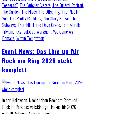
TesseracT
,
The Butcher Sisters
,
The Funeral Portrait
,
The Garden
,
The Hives
,
The Offspring
,
The Plot In
You
,
The Pretty Reckless
,
The Story So Far
,
The
Subways
,
Thornhill
,
Three Days Grace
,
Tom Morello
,
Trivium
,
TX2
,
Volbeat
,
Wargasm
,
We Came As
Romans
,
Within Temptation
Event-News: Das Line-up für
Rock am Ring 2026 steht
komplett
In der Halloween-Nacht haben Rock am Ring und
Rock im Park das vollständige Line-up für 2026
enthüllt. 54 neue Acts auf einen