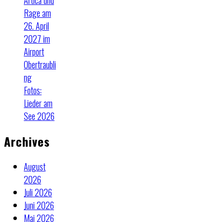
Artica und
Rage am
26. April
2027 im
Airport
Obertraubli
ng
Fotos:
Lieder am
See 2026
Archives
August
2026
Juli 2026
Juni 2026
Mai 2026