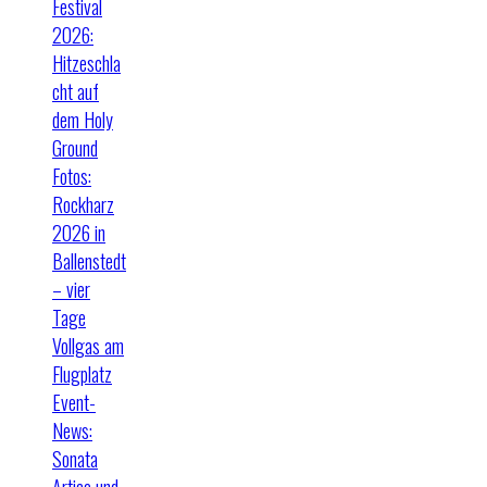
Festival
2026:
Hitzeschla
cht auf
dem Holy
Ground
Fotos:
Rockharz
2026 in
Ballenstedt
– vier
Tage
Vollgas am
Flugplatz
Event-
News:
Sonata