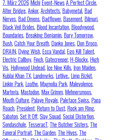
7. März 2026
Michi
Event-News
A Perfect Circle
,
Alter Bridge
,
Ankor
,
Architects
,
Babymetal
,
Bad
Nerves
,
Bad Omens
,
Badflower
,
Basement
,
Bilmuri
,
Black Veil Brides
,
Blood Incantation
,
Bloodywood
,
Boundaries
,
Breaking Benjamin
,
Bury Tomorrow
,
Bush
,
Catch Your Breath
,
Danko Jones
,
Don Broco
,
DRAIN
,
Dying Wish
,
Ecca Vandal
,
Ego Kill Talent
,
Electric Callboy
,
Finch
,
Gatecreeper
,
H-Blockx
,
High
Vis
,
Hollywood Undead
,
Ice Nine Kills
,
Iron Maiden
,
Kublai Khan TX
,
Landmvrks
,
Letlive.
,
Limp Bizkit
,
Linkin Park
,
Loathe
,
Magnolia Park
,
Malevolence
,
Marteria
,
Mastodon
,
Max Grimm
,
Mehnersmoos
,
Mouth Culture
,
Palaye Royale
,
Paleface Swiss
,
Papa
Roach
,
President
,
Return to Dust
,
Rock am Ring
,
Sabaton
,
Set It Off
,
Slay Squad
,
Social Distortion
,
Sondaschule
,
TesseracT
,
The Butcher Sisters
,
The
Funeral Portrait
,
The Garden
,
The Hives
,
The