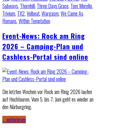
Subways
,
Thornhill
,
Three Days Grace
,
Tom Morello
,
Trivium
,
TX2
,
Volbeat
,
Wargasm
,
We Came As
Romans
,
Within Temptation
Event-News: Rock am Ring
2026 – Camping-Plan und
Cashless-Portal sind online
Die letzten Wochen vor Rock am Ring 2026 laufen
auf Hochtouren. Vom 5. bis 7. Juni geht es wieder an
den Nürburgring.
… weiterlesen