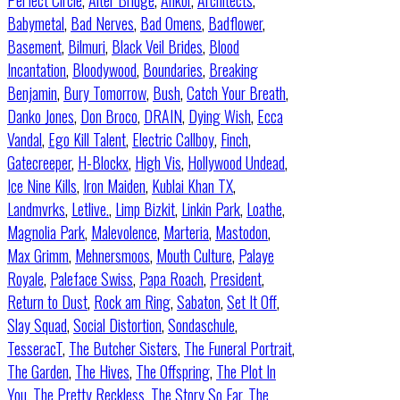
Perfect Circle
,
Alter Bridge
,
Ankor
,
Architects
,
Babymetal
,
Bad Nerves
,
Bad Omens
,
Badflower
,
Basement
,
Bilmuri
,
Black Veil Brides
,
Blood
Incantation
,
Bloodywood
,
Boundaries
,
Breaking
Benjamin
,
Bury Tomorrow
,
Bush
,
Catch Your Breath
,
Danko Jones
,
Don Broco
,
DRAIN
,
Dying Wish
,
Ecca
Vandal
,
Ego Kill Talent
,
Electric Callboy
,
Finch
,
Gatecreeper
,
H-Blockx
,
High Vis
,
Hollywood Undead
,
Ice Nine Kills
,
Iron Maiden
,
Kublai Khan TX
,
Landmvrks
,
Letlive.
,
Limp Bizkit
,
Linkin Park
,
Loathe
,
Magnolia Park
,
Malevolence
,
Marteria
,
Mastodon
,
Max Grimm
,
Mehnersmoos
,
Mouth Culture
,
Palaye
Royale
,
Paleface Swiss
,
Papa Roach
,
President
,
Return to Dust
,
Rock am Ring
,
Sabaton
,
Set It Off
,
Slay Squad
,
Social Distortion
,
Sondaschule
,
TesseracT
,
The Butcher Sisters
,
The Funeral Portrait
,
The Garden
,
The Hives
,
The Offspring
,
The Plot In
You
,
The Pretty Reckless
,
The Story So Far
,
The