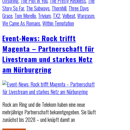
Offspring
,
The Plot In You
,
The Pretty Reckless
,
The
Story So Far
,
The Subways
,
Thornhill
,
Three Days
Grace
,
Tom Morello
,
Trivium
,
TX2
,
Volbeat
,
Wargasm
,
We Came As Romans
,
Within Temptation
Event-News: Rock trifft
Magenta – Partnerschaft für
Livestream und starkes Netz
am Nürburgring
Rock am Ring und die Telekom haben eine neue
mehrjährige Partnerschaft bekanntgegeben. Sie läuft
zunächst bis 2028 – und knüpft damit an