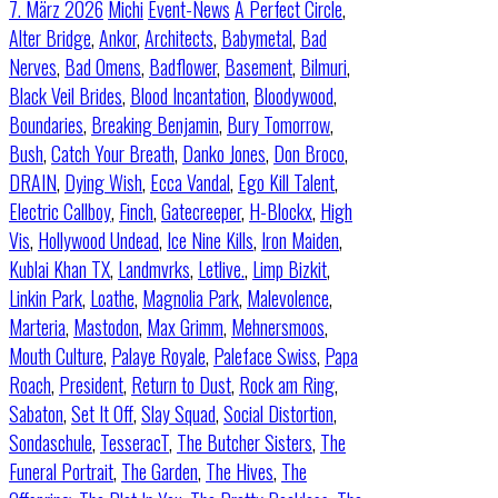
7. März 2026
Michi
Event-News
A Perfect Circle
,
Alter Bridge
,
Ankor
,
Architects
,
Babymetal
,
Bad
Nerves
,
Bad Omens
,
Badflower
,
Basement
,
Bilmuri
,
Black Veil Brides
,
Blood Incantation
,
Bloodywood
,
Boundaries
,
Breaking Benjamin
,
Bury Tomorrow
,
Bush
,
Catch Your Breath
,
Danko Jones
,
Don Broco
,
DRAIN
,
Dying Wish
,
Ecca Vandal
,
Ego Kill Talent
,
Electric Callboy
,
Finch
,
Gatecreeper
,
H-Blockx
,
High
Vis
,
Hollywood Undead
,
Ice Nine Kills
,
Iron Maiden
,
Kublai Khan TX
,
Landmvrks
,
Letlive.
,
Limp Bizkit
,
Linkin Park
,
Loathe
,
Magnolia Park
,
Malevolence
,
Marteria
,
Mastodon
,
Max Grimm
,
Mehnersmoos
,
Mouth Culture
,
Palaye Royale
,
Paleface Swiss
,
Papa
Roach
,
President
,
Return to Dust
,
Rock am Ring
,
Sabaton
,
Set It Off
,
Slay Squad
,
Social Distortion
,
Sondaschule
,
TesseracT
,
The Butcher Sisters
,
The
Funeral Portrait
,
The Garden
,
The Hives
,
The