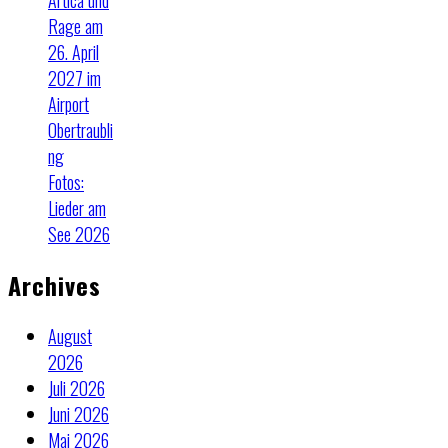
Artica und
Rage am
26. April
2027 im
Airport
Obertraubli
ng
Fotos:
Lieder am
See 2026
Archives
August
2026
Juli 2026
Juni 2026
Mai 2026