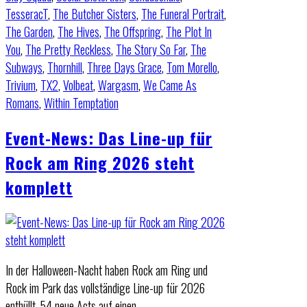
TesseracT
,
The Butcher Sisters
,
The Funeral Portrait
,
The Garden
,
The Hives
,
The Offspring
,
The Plot In
You
,
The Pretty Reckless
,
The Story So Far
,
The
Subways
,
Thornhill
,
Three Days Grace
,
Tom Morello
,
Trivium
,
TX2
,
Volbeat
,
Wargasm
,
We Came As
Romans
,
Within Temptation
Event-News: Das Line-up für
Rock am Ring 2026 steht
komplett
In der Halloween-Nacht haben Rock am Ring und
Rock im Park das vollständige Line-up für 2026
enthüllt. 54 neue Acts auf einen