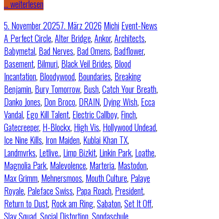
… weiterlesen
5. November 2025
7. März 2026
Michi
Event-News
A Perfect Circle
,
Alter Bridge
,
Ankor
,
Architects
,
Babymetal
,
Bad Nerves
,
Bad Omens
,
Badflower
,
Basement
,
Bilmuri
,
Black Veil Brides
,
Blood
Incantation
,
Bloodywood
,
Boundaries
,
Breaking
Benjamin
,
Bury Tomorrow
,
Bush
,
Catch Your Breath
,
Danko Jones
,
Don Broco
,
DRAIN
,
Dying Wish
,
Ecca
Vandal
,
Ego Kill Talent
,
Electric Callboy
,
Finch
,
Gatecreeper
,
H-Blockx
,
High Vis
,
Hollywood Undead
,
Ice Nine Kills
,
Iron Maiden
,
Kublai Khan TX
,
Landmvrks
,
Letlive.
,
Limp Bizkit
,
Linkin Park
,
Loathe
,
Magnolia Park
,
Malevolence
,
Marteria
,
Mastodon
,
Max Grimm
,
Mehnersmoos
,
Mouth Culture
,
Palaye
Royale
,
Paleface Swiss
,
Papa Roach
,
President
,
Return to Dust
,
Rock am Ring
,
Sabaton
,
Set It Off
,
Slay Squad
,
Social Distortion
,
Sondaschule
,