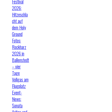
Festival
2026:
Hitzeschla
cht auf
dem Holy
Ground
Fotos:
Rockharz
2026 in
Ballenstedt
– vier
Tage
Vollgas am
Flugplatz
Event-
News:
Sonata