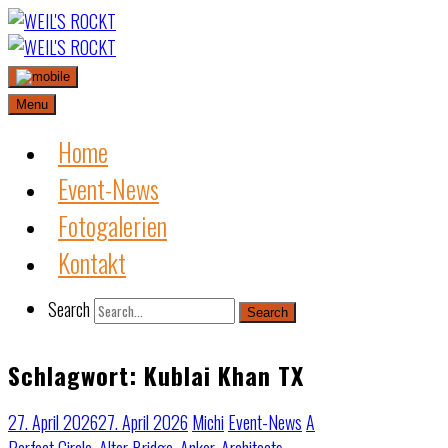
Skip
to
content
Menu
Home
Event-News
Fotogalerien
Kontakt
Search
Search
Schlagwort:
Kublai Khan TX
27. April 2026
27. April 2026
Michi
Event-News
A