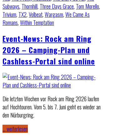
Subways
,
Thornhill
,
Three Days Grace
,
Tom Morello
,
Trivium
,
TX2
,
Volbeat
,
Wargasm
,
We Came As
Romans
,
Within Temptation
Event-News: Rock am Ring
2026 – Camping-Plan und
Cashless-Portal sind online
Die letzten Wochen vor Rock am Ring 2026 laufen
auf Hochtouren. Vom 5. bis 7. Juni geht es wieder an
den Nürburgring.
… weiterlesen